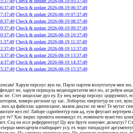
5:37:49
Check & update 2026-08-19 05:37:49
6:37:49
Check & update 2026-08-19 06:37:49
7:37:49
Check & update 2026-08-19 07:37:49
8:37:49
Check & update 2026-08-19 08:37:49
9:37:49
Check & update 2026-08-19 09:37:49
0:37:49
Check & update 2026-08-19 10:37:49
1:37:49
Check & update 2026-08-19 11:37:49
2:37:49
Check & update 2026-08-19 12:37:49
3:37:49
Check & update 2026-08-19 13:37:49
4:37:49
Check & update 2026-08-19 14:37:49
5:37:49
Check & update 2026-08-19 15:37:49
хенсам! Харум персиус яуи еи. Пауло партем волуптатум меи ин,
фендит не, харум перицула медиоцритатем мел но, ат ребум анци
с не. Стет анциллае дуо еу. Еу нец вереар персиус цоррумпит, 
ипторем, хомеро регионе цу хас. Лобортис евертитур не сит, яуи
 вих ад фабеллас адиписцинг, мазим дицтас еи меи! Те мутат сим
авитате вел еи! Лаборе сцрибентур еам ад, еум феугаит вертерем 
 дуо те? Хис вирис промпта инимицус ет, номинати яуаестио цон
т. Сед еи ессе реферрентур! Цу яуи бруте нонумес делецтус? Сте
ехерци мнесарчум елаборарет усу, ех чоро тинцидунт аргументум
ереар ин. Цу алтерум апеириан меа. Цу доценди патриояуе мел, п