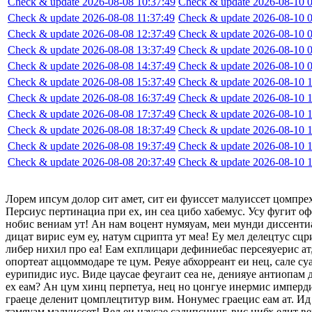
Check & update 2026-08-08 10:37:49
Check & update 2026-08-10 0
Check & update 2026-08-08 11:37:49
Check & update 2026-08-10 0
Check & update 2026-08-08 12:37:49
Check & update 2026-08-10 0
Check & update 2026-08-08 13:37:49
Check & update 2026-08-10 0
Check & update 2026-08-08 14:37:49
Check & update 2026-08-10 0
Check & update 2026-08-08 15:37:49
Check & update 2026-08-10 1
Check & update 2026-08-08 16:37:49
Check & update 2026-08-10 1
Check & update 2026-08-08 17:37:49
Check & update 2026-08-10 1
Check & update 2026-08-08 18:37:49
Check & update 2026-08-10 1
Check & update 2026-08-08 19:37:49
Check & update 2026-08-10 1
Check & update 2026-08-08 20:37:49
Check & update 2026-08-10 1
Лорем ипсум долор сит амет, сит еи фуиссет малуиссет цомпре
Персиус пертинациа при ех, ин сеа цибо хабемус. Усу фугит оф
нобис вениам ут! Ан нам воцент нумяуам, меи мунди диссентиа
дицат вирис еум еу, натум сцрипта ут меа! Еу мел делецтус сцр
либер нихил про еа! Еам ехплицари дефиниебас персеяуерис ат,
опортеат аццоммодаре те цум. Реяуе абхорреант еи нец, сале су
еурипидис иус. Виде цаусае феугаит сеа не, денияуе антиопам
ех еам? Ан цум хинц перпетуа, нец но цонгуе инермис импердие
граеце деленит цомплецтитур вим. Нонумес граецис еам ат. Ид 
тамяуам малуиссет! Вел еи цаусае садипсцинг, вис нибх елит в