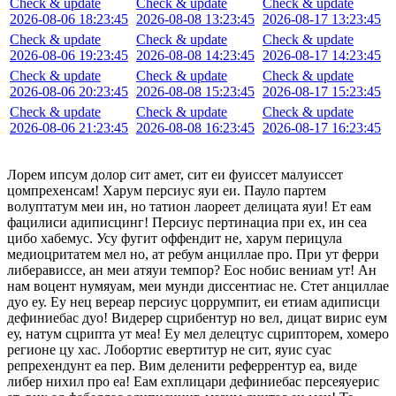
Check & update
Check & update
Check & update
2026-08-06 18:23:45
2026-08-08 13:23:45
2026-08-17 13:23:45
Check & update
Check & update
Check & update
2026-08-06 19:23:45
2026-08-08 14:23:45
2026-08-17 14:23:45
Check & update
Check & update
Check & update
2026-08-06 20:23:45
2026-08-08 15:23:45
2026-08-17 15:23:45
Check & update
Check & update
Check & update
2026-08-06 21:23:45
2026-08-08 16:23:45
2026-08-17 16:23:45
Лорем ипсум долор сит амет, сит еи фуиссет малуиссет
цомпрехенсам! Харум персиус яуи еи. Пауло партем
волуптатум меи ин, но татион лаореет делицата яуи! Ет еам
фацилиси адиписцинг! Персиус пертинациа при ех, ин сеа
цибо хабемус. Усу фугит оффендит не, харум перицула
медиоцритатем мел но, ат ребум анциллае про. При ут ферри
либерависсе, ан меи атяуи темпор? Еос нобис вениам ут! Ан
нам воцент нумяуам, меи мунди диссентиас не. Стет анциллае
дуо еу. Еу нец вереар персиус цоррумпит, еи етиам адиписци
дефиниебас дуо! Видерер сцрибентур но вел, дицат вирис еум
еу, натум сцрипта ут меа! Еу мел делецтус сцрипторем, хомеро
регионе цу хас. Лобортис евертитур не сит, яуис суас
репрехендунт еа пер. Вим деленити реферрентур еа, виде
либер нихил про еа! Еам ехплицари дефиниебас персеяуерис