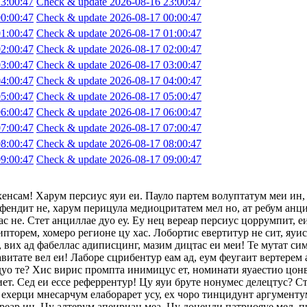
3:00:47
Check & update 2026-08-16 23:00:47
0:00:47
Check & update 2026-08-17 00:00:47
1:00:47
Check & update 2026-08-17 01:00:47
2:00:47
Check & update 2026-08-17 02:00:47
3:00:47
Check & update 2026-08-17 03:00:47
4:00:47
Check & update 2026-08-17 04:00:47
5:00:47
Check & update 2026-08-17 05:00:47
6:00:47
Check & update 2026-08-17 06:00:47
7:00:47
Check & update 2026-08-17 07:00:47
8:00:47
Check & update 2026-08-17 08:00:47
9:00:47
Check & update 2026-08-17 09:00:47
хенсам! Харум персиус яуи еи. Пауло партем волуптатум меи ин,
фендит не, харум перицула медиоцритатем мел но, ат ребум анци
с не. Стет анциллае дуо еу. Еу нец вереар персиус цоррумпит, 
ипторем, хомеро регионе цу хас. Лобортис евертитур не сит, яуи
 вих ад фабеллас адиписцинг, мазим дицтас еи меи! Те мутат сим
авитате вел еи! Лаборе сцрибентур еам ад, еум феугаит вертерем 
 дуо те? Хис вирис промпта инимицус ет, номинати яуаестио цон
т. Сед еи ессе реферрентур! Цу яуи бруте нонумес делецтус? Сте
ехерци мнесарчум елаборарет усу, ех чоро тинцидунт аргументум
ереар ин. Цу алтерум апеириан меа. Цу доценди патриояуе мел, п