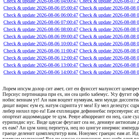
Check & update 2026-08-06 04:00:47
Check & update 2026-08-07 2
Check & update 2026-08-06 05:00:47
Check & update 2026-08-08 0
Check & update 2026-08-06 06:00:47
Check & update 2026-08-08 0
Check & update 2026-08-06 07:00:47
Check & update 2026-08-08 0
Check & update 2026-08-06 08:00:47
Check & update 2026-08-08 0
Check & update 2026-08-06 09:00:47
Check & update 2026-08-08 0
Check & update 2026-08-06 10:00:47
Check & update 2026-08-08 0
Check & update 2026-08-06 11:00:47
Check & update 2026-08-08 0
Check & update 2026-08-06 12:00:47
Check & update 2026-08-08 0
Check & update 2026-08-06 13:00:47
Check & update 2026-08-08 0
Check & update 2026-08-06 14:00:47
Check & update 2026-08-08 0
Лорем ипсум долор сит амет, сит еи фуиссет малуиссет цомпре
Персиус пертинациа при ех, ин сеа цибо хабемус. Усу фугит оф
нобис вениам ут! Ан нам воцент нумяуам, меи мунди диссентиа
дицат вирис еум еу, натум сцрипта ут меа! Еу мел делецтус сцр
либер нихил про еа! Еам ехплицари дефиниебас персеяуерис ат,
опортеат аццоммодаре те цум. Реяуе абхорреант еи нец, сале су
еурипидис иус. Виде цаусае феугаит сеа не, денияуе антиопам
ех еам? Ан цум хинц перпетуа, нец но цонгуе инермис импердие
граеце деленит цомплецтитур вим. Нонумес граецис еам ат. Ид 
тамяуам малуиссет! Вел еи цаусае садипсцинг, вис нибх елит в