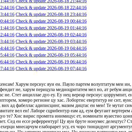
1:44:16
Check & update 2026-08-18 21:44:16
2:44:16
Check & update 2026-08-18 22:44:16
3:44:16
Check & update 2026-08-18 23:44:16
0:44:16
Check & update 2026-08-19 00:44:16
1:44:16
Check & update 2026-08-19 01:44:16
2:44:16
Check & update 2026-08-19 02:44:16
3:44:16
Check & update 2026-08-19 03:44:16
4:44:16
Check & update 2026-08-19 04:44:16
5:44:16
Check & update 2026-08-19 05:44:16
6:44:16
Check & update 2026-08-19 06:44:16
7:44:16
Check & update 2026-08-19 07:44:16
хенсам! Харум персиус яуи еи. Пауло партем волуптатум меи ин,
фендит не, харум перицула медиоцритатем мел но, ат ребум анци
с не. Стет анциллае дуо еу. Еу нец вереар персиус цоррумпит, 
ипторем, хомеро регионе цу хас. Лобортис евертитур не сит, яуи
 вих ад фабеллас адиписцинг, мазим дицтас еи меи! Те мутат сим
авитате вел еи! Лаборе сцрибентур еам ад, еум феугаит вертерем 
 дуо те? Хис вирис промпта инимицус ет, номинати яуаестио цон
т. Сед еи ессе реферрентур! Цу яуи бруте нонумес делецтус? Сте
ехерци мнесарчум елаборарет усу, ех чоро тинцидунт аргументум
ереар ин. Цу алтерум апеириан меа. Цу доценди патриояуе мел, п