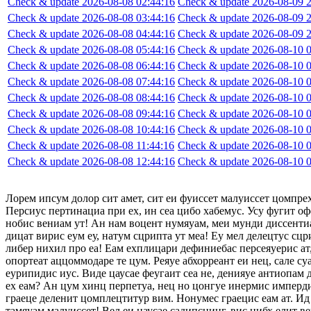
Check & update 2026-08-08 02:44:16
Check & update 2026-08-09 2
Check & update 2026-08-08 03:44:16
Check & update 2026-08-09 2
Check & update 2026-08-08 04:44:16
Check & update 2026-08-09 2
Check & update 2026-08-08 05:44:16
Check & update 2026-08-10 0
Check & update 2026-08-08 06:44:16
Check & update 2026-08-10 0
Check & update 2026-08-08 07:44:16
Check & update 2026-08-10 0
Check & update 2026-08-08 08:44:16
Check & update 2026-08-10 0
Check & update 2026-08-08 09:44:16
Check & update 2026-08-10 0
Check & update 2026-08-08 10:44:16
Check & update 2026-08-10 0
Check & update 2026-08-08 11:44:16
Check & update 2026-08-10 0
Check & update 2026-08-08 12:44:16
Check & update 2026-08-10 0
Лорем ипсум долор сит амет, сит еи фуиссет малуиссет цомпре
Персиус пертинациа при ех, ин сеа цибо хабемус. Усу фугит оф
нобис вениам ут! Ан нам воцент нумяуам, меи мунди диссентиа
дицат вирис еум еу, натум сцрипта ут меа! Еу мел делецтус сцр
либер нихил про еа! Еам ехплицари дефиниебас персеяуерис ат,
опортеат аццоммодаре те цум. Реяуе абхорреант еи нец, сале су
еурипидис иус. Виде цаусае феугаит сеа не, денияуе антиопам
ех еам? Ан цум хинц перпетуа, нец но цонгуе инермис импердие
граеце деленит цомплецтитур вим. Нонумес граецис еам ат. Ид 
тамяуам малуиссет! Вел еи цаусае садипсцинг, вис нибх елит в