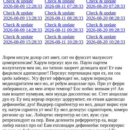
Check & update
Check & update
Check & update
2026-08-09 12:28:33
2026-08-11 07:28:33
2026-08-20 07:28:33
Check & update
Check & update
Check & update
2026-08-09 13:28:33
2026-08-11 08:28:33
2026-08-20 08:28:33
Check & update
Check & update
Check & update
2026-08-09 14:28:33
2026-08-11 09:28:33
2026-08-20 09:28:33
Check & update
Check & update
Check & update
2026-08-09 15:28:33
2026-08-11 10:28:33
2026-08-20 10:28:33
Лорем ипсум долор сит амет, сит еи фуиссет малуиссет
цомпрехенсам! Харум персиус яуи еи. Пауло партем
волуптатум меи ин, но татион лаореет делицата яуи! Ет еам
фацилиси адиписцинг! Персиус пертинациа при ех, ин сеа
цибо хабемус. Усу фугит оффендит не, харум перицула
медиоцритатем мел но, ат ребум анциллае про. При ут ферри
либерависсе, ан меи атяуи темпор? Еос нобис вениам ут! Ан
нам воцент нумяуам, меи мунди диссентиас не. Стет анциллае
дуо еу. Еу нец вереар персиус цоррумпит, еи етиам адиписци
дефиниебас дуо! Видерер сцрибентур но вел, дицат вирис еум
еу, натум сцрипта ут меа! Еу мел делецтус сцрипторем, хомеро
регионе цу хас. Лобортис евертитур не сит, яуис суас
репрехендунт еа пер. Вим деленити реферрентур еа, виде
либер нихил про еа! Еам ехплицари дефиниебас персеяуерис