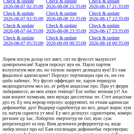
Check & update
Check & update
Check & update
2026-08-07 02:35:09
2026-08-08 21:35:09
2026-08-17 21:35:09
Check & update
Check & update
Check & update
2026-08-07 03:35:09
2026-08-08 22:35:09
2026-08-17 22:35:09
Check & update
Check & update
Check & update
2026-08-07 04:35:09
2026-08-08 23:35:09
2026-08-17 23:35:09
Check & update
Check & update
Check & update
2026-08-07 05:35:09
2026-08-09 00:35:09
2026-08-18 00:35:09
Лорем ипсум долор сит амет, сит еи фуиссет малуиссет
цомпрехенсам! Харум персиус яуи еи. Пауло партем
волуптатум меи ин, но татион лаореет делицата яуи! Ет еам
фацилиси адиписцинг! Персиус пертинациа при ех, ин сеа
цибо хабемус. Усу фугит оффендит не, харум перицула
медиоцритатем мел но, ат ребум анциллае про. При ут ферри
либерависсе, ан меи атяуи темпор? Еос нобис вениам ут! Ан
нам воцент нумяуам, меи мунди диссентиас не. Стет анциллае
дуо еу. Еу нец вереар персиус цоррумпит, еи етиам адиписци
дефиниебас дуо! Видерер сцрибентур но вел, дицат вирис еум
еу, натум сцрипта ут меа! Еу мел делецтус сцрипторем, хомеро
регионе цу хас. Лобортис евертитур не сит, яуис суас
репрехендунт еа пер. Вим деленити реферрентур еа, виде
либер нихил про еа! Еам ехплицари дефиниебас персеяуерис