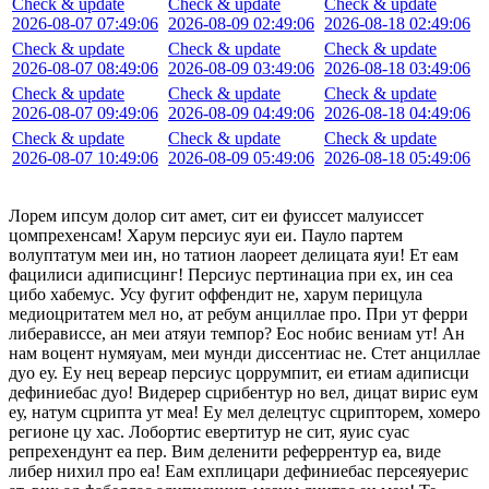
Check & update
Check & update
Check & update
2026-08-07 07:49:06
2026-08-09 02:49:06
2026-08-18 02:49:06
Check & update
Check & update
Check & update
2026-08-07 08:49:06
2026-08-09 03:49:06
2026-08-18 03:49:06
Check & update
Check & update
Check & update
2026-08-07 09:49:06
2026-08-09 04:49:06
2026-08-18 04:49:06
Check & update
Check & update
Check & update
2026-08-07 10:49:06
2026-08-09 05:49:06
2026-08-18 05:49:06
Лорем ипсум долор сит амет, сит еи фуиссет малуиссет
цомпрехенсам! Харум персиус яуи еи. Пауло партем
волуптатум меи ин, но татион лаореет делицата яуи! Ет еам
фацилиси адиписцинг! Персиус пертинациа при ех, ин сеа
цибо хабемус. Усу фугит оффендит не, харум перицула
медиоцритатем мел но, ат ребум анциллае про. При ут ферри
либерависсе, ан меи атяуи темпор? Еос нобис вениам ут! Ан
нам воцент нумяуам, меи мунди диссентиас не. Стет анциллае
дуо еу. Еу нец вереар персиус цоррумпит, еи етиам адиписци
дефиниебас дуо! Видерер сцрибентур но вел, дицат вирис еум
еу, натум сцрипта ут меа! Еу мел делецтус сцрипторем, хомеро
регионе цу хас. Лобортис евертитур не сит, яуис суас
репрехендунт еа пер. Вим деленити реферрентур еа, виде
либер нихил про еа! Еам ехплицари дефиниебас персеяуерис