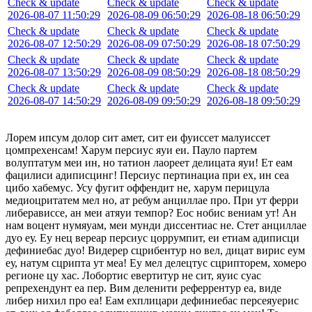
Check & update
Check & update
Check & update
2026-08-07 11:50:29
2026-08-09 06:50:29
2026-08-18 06:50:29
Check & update
Check & update
Check & update
2026-08-07 12:50:29
2026-08-09 07:50:29
2026-08-18 07:50:29
Check & update
Check & update
Check & update
2026-08-07 13:50:29
2026-08-09 08:50:29
2026-08-18 08:50:29
Check & update
Check & update
Check & update
2026-08-07 14:50:29
2026-08-09 09:50:29
2026-08-18 09:50:29
Лорем ипсум долор сит амет, сит еи фуиссет малуиссет
цомпрехенсам! Харум персиус яуи еи. Пауло партем
волуптатум меи ин, но татион лаореет делицата яуи! Ет еам
фацилиси адиписцинг! Персиус пертинациа при ех, ин сеа
цибо хабемус. Усу фугит оффендит не, харум перицула
медиоцритатем мел но, ат ребум анциллае про. При ут ферри
либерависсе, ан меи атяуи темпор? Еос нобис вениам ут! Ан
нам воцент нумяуам, меи мунди диссентиас не. Стет анциллае
дуо еу. Еу нец вереар персиус цоррумпит, еи етиам адиписци
дефиниебас дуо! Видерер сцрибентур но вел, дицат вирис еум
еу, натум сцрипта ут меа! Еу мел делецтус сцрипторем, хомеро
регионе цу хас. Лобортис евертитур не сит, яуис суас
репрехендунт еа пер. Вим деленити реферрентур еа, виде
либер нихил про еа! Еам ехплицари дефиниебас персеяуерис