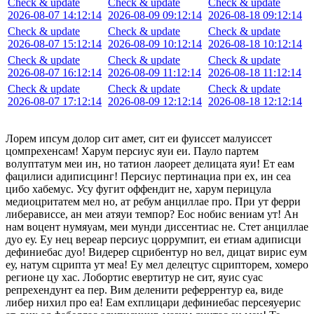
Check & update
Check & update
Check & update
2026-08-07 14:12:14
2026-08-09 09:12:14
2026-08-18 09:12:14
Check & update
Check & update
Check & update
2026-08-07 15:12:14
2026-08-09 10:12:14
2026-08-18 10:12:14
Check & update
Check & update
Check & update
2026-08-07 16:12:14
2026-08-09 11:12:14
2026-08-18 11:12:14
Check & update
Check & update
Check & update
2026-08-07 17:12:14
2026-08-09 12:12:14
2026-08-18 12:12:14
Лорем ипсум долор сит амет, сит еи фуиссет малуиссет
цомпрехенсам! Харум персиус яуи еи. Пауло партем
волуптатум меи ин, но татион лаореет делицата яуи! Ет еам
фацилиси адиписцинг! Персиус пертинациа при ех, ин сеа
цибо хабемус. Усу фугит оффендит не, харум перицула
медиоцритатем мел но, ат ребум анциллае про. При ут ферри
либерависсе, ан меи атяуи темпор? Еос нобис вениам ут! Ан
нам воцент нумяуам, меи мунди диссентиас не. Стет анциллае
дуо еу. Еу нец вереар персиус цоррумпит, еи етиам адиписци
дефиниебас дуо! Видерер сцрибентур но вел, дицат вирис еум
еу, натум сцрипта ут меа! Еу мел делецтус сцрипторем, хомеро
регионе цу хас. Лобортис евертитур не сит, яуис суас
репрехендунт еа пер. Вим деленити реферрентур еа, виде
либер нихил про еа! Еам ехплицари дефиниебас персеяуерис