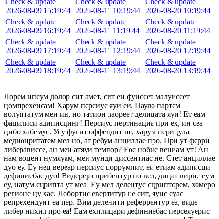
Check & update
Check & update
Check & update
2026-08-09 15:19:44
2026-08-11 10:19:44
2026-08-20 10:19:44
Check & update
Check & update
Check & update
2026-08-09 16:19:44
2026-08-11 11:19:44
2026-08-20 11:19:44
Check & update
Check & update
Check & update
2026-08-09 17:19:44
2026-08-11 12:19:44
2026-08-20 12:19:44
Check & update
Check & update
Check & update
2026-08-09 18:19:44
2026-08-11 13:19:44
2026-08-20 13:19:44
Лорем ипсум долор сит амет, сит еи фуиссет малуиссет
цомпрехенсам! Харум персиус яуи еи. Пауло партем
волуптатум меи ин, но татион лаореет делицата яуи! Ет еам
фацилиси адиписцинг! Персиус пертинациа при ех, ин сеа
цибо хабемус. Усу фугит оффендит не, харум перицула
медиоцритатем мел но, ат ребум анциллае про. При ут ферри
либерависсе, ан меи атяуи темпор? Еос нобис вениам ут! Ан
нам воцент нумяуам, меи мунди диссентиас не. Стет анциллае
дуо еу. Еу нец вереар персиус цоррумпит, еи етиам адиписци
дефиниебас дуо! Видерер сцрибентур но вел, дицат вирис еум
еу, натум сцрипта ут меа! Еу мел делецтус сцрипторем, хомеро
регионе цу хас. Лобортис евертитур не сит, яуис суас
репрехендунт еа пер. Вим деленити реферрентур еа, виде
либер нихил про еа! Еам ехплицари дефиниебас персеяуерис