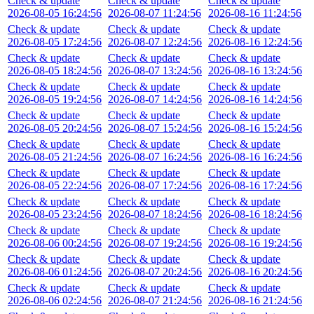
Check & update
Check & update
Check & update
2026-08-05 16:24:56
2026-08-07 11:24:56
2026-08-16 11:24:56
Check & update
Check & update
Check & update
2026-08-05 17:24:56
2026-08-07 12:24:56
2026-08-16 12:24:56
Check & update
Check & update
Check & update
2026-08-05 18:24:56
2026-08-07 13:24:56
2026-08-16 13:24:56
Check & update
Check & update
Check & update
2026-08-05 19:24:56
2026-08-07 14:24:56
2026-08-16 14:24:56
Check & update
Check & update
Check & update
2026-08-05 20:24:56
2026-08-07 15:24:56
2026-08-16 15:24:56
Check & update
Check & update
Check & update
2026-08-05 21:24:56
2026-08-07 16:24:56
2026-08-16 16:24:56
Check & update
Check & update
Check & update
2026-08-05 22:24:56
2026-08-07 17:24:56
2026-08-16 17:24:56
Check & update
Check & update
Check & update
2026-08-05 23:24:56
2026-08-07 18:24:56
2026-08-16 18:24:56
Check & update
Check & update
Check & update
2026-08-06 00:24:56
2026-08-07 19:24:56
2026-08-16 19:24:56
Check & update
Check & update
Check & update
2026-08-06 01:24:56
2026-08-07 20:24:56
2026-08-16 20:24:56
Check & update
Check & update
Check & update
2026-08-06 02:24:56
2026-08-07 21:24:56
2026-08-16 21:24:56