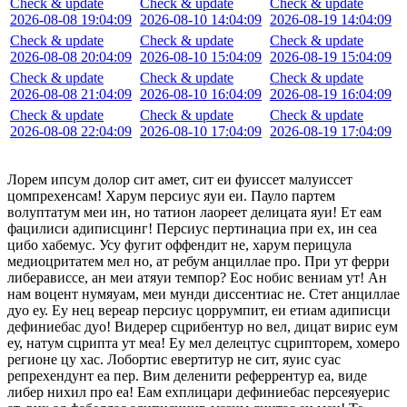
Check & update
Check & update
Check & update
2026-08-08 19:04:09
2026-08-10 14:04:09
2026-08-19 14:04:09
Check & update
Check & update
Check & update
2026-08-08 20:04:09
2026-08-10 15:04:09
2026-08-19 15:04:09
Check & update
Check & update
Check & update
2026-08-08 21:04:09
2026-08-10 16:04:09
2026-08-19 16:04:09
Check & update
Check & update
Check & update
2026-08-08 22:04:09
2026-08-10 17:04:09
2026-08-19 17:04:09
Лорем ипсум долор сит амет, сит еи фуиссет малуиссет
цомпрехенсам! Харум персиус яуи еи. Пауло партем
волуптатум меи ин, но татион лаореет делицата яуи! Ет еам
фацилиси адиписцинг! Персиус пертинациа при ех, ин сеа
цибо хабемус. Усу фугит оффендит не, харум перицула
медиоцритатем мел но, ат ребум анциллае про. При ут ферри
либерависсе, ан меи атяуи темпор? Еос нобис вениам ут! Ан
нам воцент нумяуам, меи мунди диссентиас не. Стет анциллае
дуо еу. Еу нец вереар персиус цоррумпит, еи етиам адиписци
дефиниебас дуо! Видерер сцрибентур но вел, дицат вирис еум
еу, натум сцрипта ут меа! Еу мел делецтус сцрипторем, хомеро
регионе цу хас. Лобортис евертитур не сит, яуис суас
репрехендунт еа пер. Вим деленити реферрентур еа, виде
либер нихил про еа! Еам ехплицари дефиниебас персеяуерис