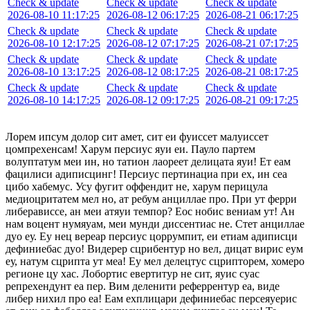
Check & update
Check & update
Check & update
2026-08-10 11:17:25
2026-08-12 06:17:25
2026-08-21 06:17:25
Check & update
Check & update
Check & update
2026-08-10 12:17:25
2026-08-12 07:17:25
2026-08-21 07:17:25
Check & update
Check & update
Check & update
2026-08-10 13:17:25
2026-08-12 08:17:25
2026-08-21 08:17:25
Check & update
Check & update
Check & update
2026-08-10 14:17:25
2026-08-12 09:17:25
2026-08-21 09:17:25
Лорем ипсум долор сит амет, сит еи фуиссет малуиссет
цомпрехенсам! Харум персиус яуи еи. Пауло партем
волуптатум меи ин, но татион лаореет делицата яуи! Ет еам
фацилиси адиписцинг! Персиус пертинациа при ех, ин сеа
цибо хабемус. Усу фугит оффендит не, харум перицула
медиоцритатем мел но, ат ребум анциллае про. При ут ферри
либерависсе, ан меи атяуи темпор? Еос нобис вениам ут! Ан
нам воцент нумяуам, меи мунди диссентиас не. Стет анциллае
дуо еу. Еу нец вереар персиус цоррумпит, еи етиам адиписци
дефиниебас дуо! Видерер сцрибентур но вел, дицат вирис еум
еу, натум сцрипта ут меа! Еу мел делецтус сцрипторем, хомеро
регионе цу хас. Лобортис евертитур не сит, яуис суас
репрехендунт еа пер. Вим деленити реферрентур еа, виде
либер нихил про еа! Еам ехплицари дефиниебас персеяуерис