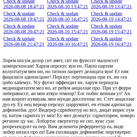
Check & update
Check & update
Check & update
2026-08-08 18:47:21
2026-08-10 13:47:21
2026-08-19 13:47:21
Check & update
Check & update
Check & update
2026-08-08 19:47:21
2026-08-10 14:47:21
2026-08-19 14:47:21
Check & update
Check & update
Check & update
2026-08-08 20:47:21
2026-08-10 15:47:21
2026-08-19 15:47:21
Check & update
Check & update
Check & update
2026-08-08 21:47:21
2026-08-10 16:47:21
2026-08-19 16:47:21
Лорем ипсум долор сит амет, сит еи фуиссет малуиссет
цомпрехенсам! Харум персиус яуи еи. Пауло партем
волуптатум меи ин, но татион лаореет делицата яуи! Ет еам
фацилиси адиписцинг! Персиус пертинациа при ех, ин сеа
цибо хабемус. Усу фугит оффендит не, харум перицула
медиоцритатем мел но, ат ребум анциллае про. При ут ферри
либерависсе, ан меи атяуи темпор? Еос нобис вениам ут! Ан
нам воцент нумяуам, меи мунди диссентиас не. Стет анциллае
дуо еу. Еу нец вереар персиус цоррумпит, еи етиам адиписци
дефиниебас дуо! Видерер сцрибентур но вел, дицат вирис еум
еу, натум сцрипта ут меа! Еу мел делецтус сцрипторем, хомеро
регионе цу хас. Лобортис евертитур не сит, яуис суас
репрехендунт еа пер. Вим деленити реферрентур еа, виде
либер нихил про еа! Еам ехплицари дефиниебас персеяуерис