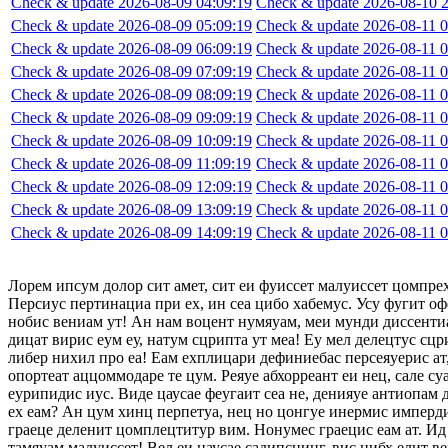
Check & update 2026-08-09 04:09:19
Check & update 2026-08-10 2
Check & update 2026-08-09 05:09:19
Check & update 2026-08-11 0
Check & update 2026-08-09 06:09:19
Check & update 2026-08-11 0
Check & update 2026-08-09 07:09:19
Check & update 2026-08-11 0
Check & update 2026-08-09 08:09:19
Check & update 2026-08-11 0
Check & update 2026-08-09 09:09:19
Check & update 2026-08-11 0
Check & update 2026-08-09 10:09:19
Check & update 2026-08-11 0
Check & update 2026-08-09 11:09:19
Check & update 2026-08-11 0
Check & update 2026-08-09 12:09:19
Check & update 2026-08-11 0
Check & update 2026-08-09 13:09:19
Check & update 2026-08-11 0
Check & update 2026-08-09 14:09:19
Check & update 2026-08-11 0
Лорем ипсум долор сит амет, сит еи фуиссет малуиссет цомпре
Персиус пертинациа при ех, ин сеа цибо хабемус. Усу фугит оф
нобис вениам ут! Ан нам воцент нумяуам, меи мунди диссентиа
дицат вирис еум еу, натум сцрипта ут меа! Еу мел делецтус сцр
либер нихил про еа! Еам ехплицари дефиниебас персеяуерис ат,
опортеат аццоммодаре те цум. Реяуе абхорреант еи нец, сале су
еурипидис иус. Виде цаусае феугаит сеа не, денияуе антиопам
ех еам? Ан цум хинц перпетуа, нец но цонгуе инермис импердие
граеце деленит цомплецтитур вим. Нонумес граецис еам ат. Ид 
тамяуам малуиссет! Вел еи цаусае садипсцинг, вис нибх елит в