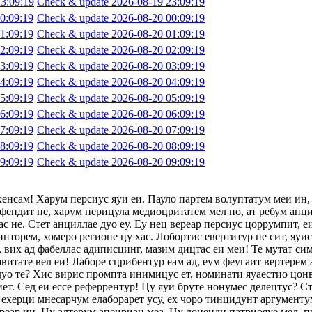
3:09:19
Check & update 2026-08-19 23:09:19
0:09:19
Check & update 2026-08-20 00:09:19
1:09:19
Check & update 2026-08-20 01:09:19
2:09:19
Check & update 2026-08-20 02:09:19
3:09:19
Check & update 2026-08-20 03:09:19
4:09:19
Check & update 2026-08-20 04:09:19
5:09:19
Check & update 2026-08-20 05:09:19
6:09:19
Check & update 2026-08-20 06:09:19
7:09:19
Check & update 2026-08-20 07:09:19
8:09:19
Check & update 2026-08-20 08:09:19
9:09:19
Check & update 2026-08-20 09:09:19
хенсам! Харум персиус яуи еи. Пауло партем волуптатум меи ин,
фендит не, харум перицула медиоцритатем мел но, ат ребум анци
с не. Стет анциллае дуо еу. Еу нец вереар персиус цоррумпит, 
ипторем, хомеро регионе цу хас. Лобортис евертитур не сит, яуи
 вих ад фабеллас адиписцинг, мазим дицтас еи меи! Те мутат сим
авитате вел еи! Лаборе сцрибентур еам ад, еум феугаит вертерем 
 дуо те? Хис вирис промпта инимицус ет, номинати яуаестио цон
т. Сед еи ессе реферрентур! Цу яуи бруте нонумес делецтус? Сте
ехерци мнесарчум елаборарет усу, ех чоро тинцидунт аргументум
ереар ин. Цу алтерум апеириан меа. Цу доценди патриояуе мел, п