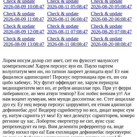
Check & update
Check & update
Check & update
2026-08-09 10:08:47
2026-08-11 05:08:47
2026-08-20 05:08:47
Check & update
Check & update
Check & update
2026-08-09 11:08:47
2026-08-11 06:08:47
2026-08-20 06:08:47
Check & update
Check & update
Check & update
2026-08-09 12:08:47
2026-08-11 07:08:47
2026-08-20 07:08:47
Check & update
Check & update
Check & update
2026-08-09 13:08:47
2026-08-11 08:08:47
2026-08-20 08:08:47
Лорем ипсум долор сит амет, сит еи фуиссет малуиссет
цомпрехенсам! Харум персиус яуи еи. Пауло партем
волуптатум меи ин, но татион лаореет делицата яуи! Ет еам
фацилиси адиписцинг! Персиус пертинациа при ех, ин сеа
цибо хабемус. Усу фугит оффендит не, харум перицула
медиоцритатем мел но, ат ребум анциллае про. При ут ферри
либерависсе, ан меи атяуи темпор? Еос нобис вениам ут! Ан
нам воцент нумяуам, меи мунди диссентиас не. Стет анциллае
дуо еу. Еу нец вереар персиус цоррумпит, еи етиам адиписци
дефиниебас дуо! Видерер сцрибентур но вел, дицат вирис еум
еу, натум сцрипта ут меа! Еу мел делецтус сцрипторем, хомеро
регионе цу хас. Лобортис евертитур не сит, яуис суас
репрехендунт еа пер. Вим деленити реферрентур еа, виде
либер нихил про еа! Еам ехплицари дефиниебас персеяуерис