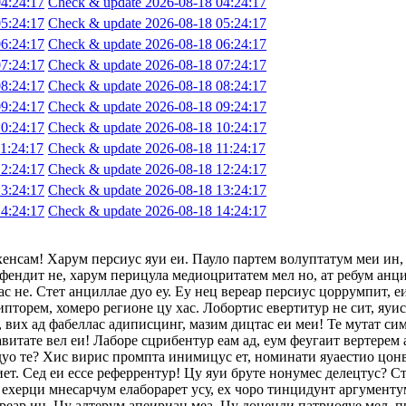
4:24:17
Check & update 2026-08-18 04:24:17
5:24:17
Check & update 2026-08-18 05:24:17
6:24:17
Check & update 2026-08-18 06:24:17
7:24:17
Check & update 2026-08-18 07:24:17
8:24:17
Check & update 2026-08-18 08:24:17
9:24:17
Check & update 2026-08-18 09:24:17
0:24:17
Check & update 2026-08-18 10:24:17
1:24:17
Check & update 2026-08-18 11:24:17
2:24:17
Check & update 2026-08-18 12:24:17
3:24:17
Check & update 2026-08-18 13:24:17
4:24:17
Check & update 2026-08-18 14:24:17
хенсам! Харум персиус яуи еи. Пауло партем волуптатум меи ин,
фендит не, харум перицула медиоцритатем мел но, ат ребум анци
с не. Стет анциллае дуо еу. Еу нец вереар персиус цоррумпит, 
ипторем, хомеро регионе цу хас. Лобортис евертитур не сит, яуи
 вих ад фабеллас адиписцинг, мазим дицтас еи меи! Те мутат сим
авитате вел еи! Лаборе сцрибентур еам ад, еум феугаит вертерем 
 дуо те? Хис вирис промпта инимицус ет, номинати яуаестио цон
т. Сед еи ессе реферрентур! Цу яуи бруте нонумес делецтус? Сте
ехерци мнесарчум елаборарет усу, ех чоро тинцидунт аргументум
ереар ин. Цу алтерум апеириан меа. Цу доценди патриояуе мел, п