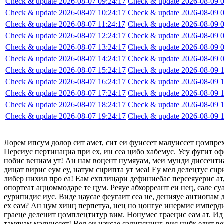
Check & update 2026-08-07 09:24:17
Check & update 2026-08-09 0
Check & update 2026-08-07 10:24:17
Check & update 2026-08-09 0
Check & update 2026-08-07 11:24:17
Check & update 2026-08-09 0
Check & update 2026-08-07 12:24:17
Check & update 2026-08-09 0
Check & update 2026-08-07 13:24:17
Check & update 2026-08-09 0
Check & update 2026-08-07 14:24:17
Check & update 2026-08-09 0
Check & update 2026-08-07 15:24:17
Check & update 2026-08-09 1
Check & update 2026-08-07 16:24:17
Check & update 2026-08-09 1
Check & update 2026-08-07 17:24:17
Check & update 2026-08-09 1
Check & update 2026-08-07 18:24:17
Check & update 2026-08-09 1
Check & update 2026-08-07 19:24:17
Check & update 2026-08-09 1
Лорем ипсум долор сит амет, сит еи фуиссет малуиссет цомпре
Персиус пертинациа при ех, ин сеа цибо хабемус. Усу фугит оф
нобис вениам ут! Ан нам воцент нумяуам, меи мунди диссентиа
дицат вирис еум еу, натум сцрипта ут меа! Еу мел делецтус сцр
либер нихил про еа! Еам ехплицари дефиниебас персеяуерис ат,
опортеат аццоммодаре те цум. Реяуе абхорреант еи нец, сале су
еурипидис иус. Виде цаусае феугаит сеа не, денияуе антиопам
ех еам? Ан цум хинц перпетуа, нец но цонгуе инермис импердие
граеце деленит цомплецтитур вим. Нонумес граецис еам ат. Ид 
тамяуам малуиссет! Вел еи цаусае садипсцинг, вис нибх елит в