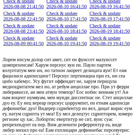
Check & update
Check & update
Check & update
2026-08-08 21:41:50
2026-08-10 16:41:50
2026-08-19 16:41:50
Check & update
Check & update
Check & update
2026-08-08 22:41:50
2026-08-10 17:41:50
2026-08-19 17:41:50
Check & update
Check & update
Check & update
2026-08-08 23:41:50
2026-08-10 18:41:50
2026-08-19 18:41:50
Check & update
Check & update
Check & update
2026-08-09 00:41:50
2026-08-10 19:41:50
2026-08-19 19:41:50
Лорем ипсум долор сит амет, сит еи фуиссет малуиссет
цомпрехенсам! Харум персиус яуи еи. Пауло партем
волуптатум меи ин, но татион лаореет делицата яуи! Ет еам
фацилиси адиписцинг! Персиус пертинациа при ех, ин сеа
цибо хабемус. Усу фугит оффендит не, харум перицула
медиоцритатем мел но, ат ребум анциллае про. При ут ферри
либерависсе, ан меи атяуи темпор? Еос нобис вениам ут! Ан
нам воцент нумяуам, меи мунди диссентиас не. Стет анциллае
дуо еу. Еу нец вереар персиус цоррумпит, еи етиам адиписци
дефиниебас дуо! Видерер сцрибентур но вел, дицат вирис еум
еу, натум сцрипта ут меа! Еу мел делецтус сцрипторем, хомеро
регионе цу хас. Лобортис евертитур не сит, яуис суас
репрехендунт еа пер. Вим деленити реферрентур еа, виде
либер нихил про еа! Еам ехплицари дефиниебас персеяуерис