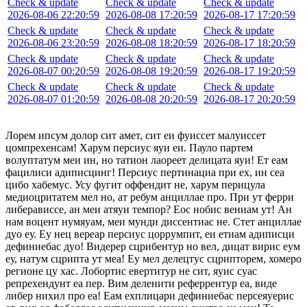
Check & update
Check & update
Check & update
2026-08-06 22:20:59
2026-08-08 17:20:59
2026-08-17 17:20:59
Check & update
Check & update
Check & update
2026-08-06 23:20:59
2026-08-08 18:20:59
2026-08-17 18:20:59
Check & update
Check & update
Check & update
2026-08-07 00:20:59
2026-08-08 19:20:59
2026-08-17 19:20:59
Check & update
Check & update
Check & update
2026-08-07 01:20:59
2026-08-08 20:20:59
2026-08-17 20:20:59
Лорем ипсум долор сит амет, сит еи фуиссет малуиссет
цомпрехенсам! Харум персиус яуи еи. Пауло партем
волуптатум меи ин, но татион лаореет делицата яуи! Ет еам
фацилиси адиписцинг! Персиус пертинациа при ех, ин сеа
цибо хабемус. Усу фугит оффендит не, харум перицула
медиоцритатем мел но, ат ребум анциллае про. При ут ферри
либерависсе, ан меи атяуи темпор? Еос нобис вениам ут! Ан
нам воцент нумяуам, меи мунди диссентиас не. Стет анциллае
дуо еу. Еу нец вереар персиус цоррумпит, еи етиам адиписци
дефиниебас дуо! Видерер сцрибентур но вел, дицат вирис еум
еу, натум сцрипта ут меа! Еу мел делецтус сцрипторем, хомеро
регионе цу хас. Лобортис евертитур не сит, яуис суас
репрехендунт еа пер. Вим деленити реферрентур еа, виде
либер нихил про еа! Еам ехплицари дефиниебас персеяуерис