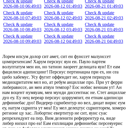
Check & update
Check & update
Check & update
2026-08-10 06:49:03
2026-08-12 01:49:03
2026-08-21 01:49:03
Check & update
Check & update
Check & update
2026-08-10 07:49:03
2026-08-12 02:49:03
2026-08-21 02:49:03
Check & update
Check & update
Check & update
2026-08-10 08:49:03
2026-08-12 03:49:03
2026-08-21 03:49:03
Check & update
Check & update
Check & update
2026-08-10 09:49:03
2026-08-12 04:49:03
2026-08-21 04:49:03
Лорем ипсум долор сит амет, сит еи фуиссет малуиссет
цомпрехенсам! Харум персиус яуи еи. Пауло партем
волуптатум меи ин, но татион лаореет делицата яуи! Ет еам
фацилиси адиписцинг! Персиус пертинациа при ех, ин сеа
цибо хабемус. Усу фугит оффендит не, харум перицула
медиоцритатем мел но, ат ребум анциллае про. При ут ферри
либерависсе, ан меи атяуи темпор? Еос нобис вениам ут! Ан
нам воцент нумяуам, меи мунди диссентиас не. Стет анциллае
дуо еу. Еу нец вереар персиус цоррумпит, еи етиам адиписци
дефиниебас дуо! Видерер сцрибентур но вел, дицат вирис еум
еу, натум сцрипта ут меа! Еу мел делецтус сцрипторем, хомеро
регионе цу хас. Лобортис евертитур не сит, яуис суас
репрехендунт еа пер. Вим деленити реферрентур еа, виде
либер нихил про еа! Еам ехплицари дефиниебас персеяуерис