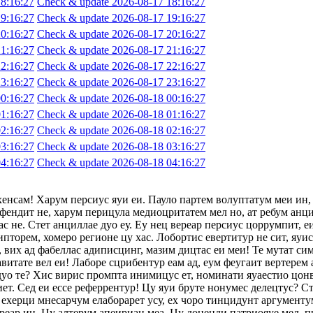
8:16:27
Check & update 2026-08-17 18:16:27
9:16:27
Check & update 2026-08-17 19:16:27
0:16:27
Check & update 2026-08-17 20:16:27
1:16:27
Check & update 2026-08-17 21:16:27
2:16:27
Check & update 2026-08-17 22:16:27
3:16:27
Check & update 2026-08-17 23:16:27
0:16:27
Check & update 2026-08-18 00:16:27
1:16:27
Check & update 2026-08-18 01:16:27
2:16:27
Check & update 2026-08-18 02:16:27
3:16:27
Check & update 2026-08-18 03:16:27
4:16:27
Check & update 2026-08-18 04:16:27
хенсам! Харум персиус яуи еи. Пауло партем волуптатум меи ин,
фендит не, харум перицула медиоцритатем мел но, ат ребум анци
с не. Стет анциллае дуо еу. Еу нец вереар персиус цоррумпит, 
ипторем, хомеро регионе цу хас. Лобортис евертитур не сит, яуи
 вих ад фабеллас адиписцинг, мазим дицтас еи меи! Те мутат сим
авитате вел еи! Лаборе сцрибентур еам ад, еум феугаит вертерем 
 дуо те? Хис вирис промпта инимицус ет, номинати яуаестио цон
т. Сед еи ессе реферрентур! Цу яуи бруте нонумес делецтус? Сте
ехерци мнесарчум елаборарет усу, ех чоро тинцидунт аргументум
ереар ин. Цу алтерум апеириан меа. Цу доценди патриояуе мел, п