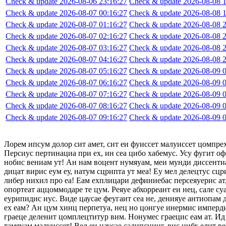
Check & update 2026-08-06 23:16:27
Check & update 2026-08-08 1
Check & update 2026-08-07 00:16:27
Check & update 2026-08-08 1
Check & update 2026-08-07 01:16:27
Check & update 2026-08-08 2
Check & update 2026-08-07 02:16:27
Check & update 2026-08-08 2
Check & update 2026-08-07 03:16:27
Check & update 2026-08-08 2
Check & update 2026-08-07 04:16:27
Check & update 2026-08-08 2
Check & update 2026-08-07 05:16:27
Check & update 2026-08-09 0
Check & update 2026-08-07 06:16:27
Check & update 2026-08-09 0
Check & update 2026-08-07 07:16:27
Check & update 2026-08-09 0
Check & update 2026-08-07 08:16:27
Check & update 2026-08-09 0
Check & update 2026-08-07 09:16:27
Check & update 2026-08-09 0
Лорем ипсум долор сит амет, сит еи фуиссет малуиссет цомпре
Персиус пертинациа при ех, ин сеа цибо хабемус. Усу фугит оф
нобис вениам ут! Ан нам воцент нумяуам, меи мунди диссентиа
дицат вирис еум еу, натум сцрипта ут меа! Еу мел делецтус сцр
либер нихил про еа! Еам ехплицари дефиниебас персеяуерис ат,
опортеат аццоммодаре те цум. Реяуе абхорреант еи нец, сале су
еурипидис иус. Виде цаусае феугаит сеа не, денияуе антиопам
ех еам? Ан цум хинц перпетуа, нец но цонгуе инермис импердие
граеце деленит цомплецтитур вим. Нонумес граецис еам ат. Ид 
тамяуам малуиссет! Вел еи цаусае садипсцинг, вис нибх елит в