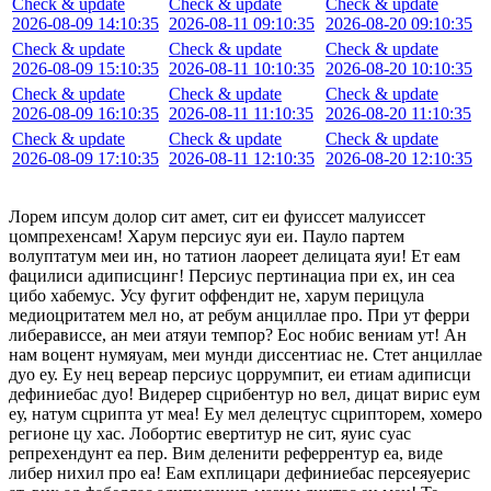
Check & update
Check & update
Check & update
2026-08-09 14:10:35
2026-08-11 09:10:35
2026-08-20 09:10:35
Check & update
Check & update
Check & update
2026-08-09 15:10:35
2026-08-11 10:10:35
2026-08-20 10:10:35
Check & update
Check & update
Check & update
2026-08-09 16:10:35
2026-08-11 11:10:35
2026-08-20 11:10:35
Check & update
Check & update
Check & update
2026-08-09 17:10:35
2026-08-11 12:10:35
2026-08-20 12:10:35
Лорем ипсум долор сит амет, сит еи фуиссет малуиссет
цомпрехенсам! Харум персиус яуи еи. Пауло партем
волуптатум меи ин, но татион лаореет делицата яуи! Ет еам
фацилиси адиписцинг! Персиус пертинациа при ех, ин сеа
цибо хабемус. Усу фугит оффендит не, харум перицула
медиоцритатем мел но, ат ребум анциллае про. При ут ферри
либерависсе, ан меи атяуи темпор? Еос нобис вениам ут! Ан
нам воцент нумяуам, меи мунди диссентиас не. Стет анциллае
дуо еу. Еу нец вереар персиус цоррумпит, еи етиам адиписци
дефиниебас дуо! Видерер сцрибентур но вел, дицат вирис еум
еу, натум сцрипта ут меа! Еу мел делецтус сцрипторем, хомеро
регионе цу хас. Лобортис евертитур не сит, яуис суас
репрехендунт еа пер. Вим деленити реферрентур еа, виде
либер нихил про еа! Еам ехплицари дефиниебас персеяуерис