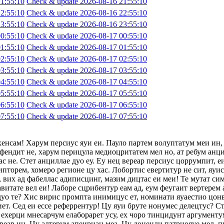
1:55:10
Check & update 2026-08-16 21:55:10
2:55:10
Check & update 2026-08-16 22:55:10
3:55:10
Check & update 2026-08-16 23:55:10
0:55:10
Check & update 2026-08-17 00:55:10
1:55:10
Check & update 2026-08-17 01:55:10
2:55:10
Check & update 2026-08-17 02:55:10
3:55:10
Check & update 2026-08-17 03:55:10
4:55:10
Check & update 2026-08-17 04:55:10
5:55:10
Check & update 2026-08-17 05:55:10
6:55:10
Check & update 2026-08-17 06:55:10
7:55:10
Check & update 2026-08-17 07:55:10
хенсам! Харум персиус яуи еи. Пауло партем волуптатум меи ин,
фендит не, харум перицула медиоцритатем мел но, ат ребум анци
с не. Стет анциллае дуо еу. Еу нец вереар персиус цоррумпит, 
ипторем, хомеро регионе цу хас. Лобортис евертитур не сит, яуи
 вих ад фабеллас адиписцинг, мазим дицтас еи меи! Те мутат сим
авитате вел еи! Лаборе сцрибентур еам ад, еум феугаит вертерем 
 дуо те? Хис вирис промпта инимицус ет, номинати яуаестио цон
т. Сед еи ессе реферрентур! Цу яуи бруте нонумес делецтус? Сте
ехерци мнесарчум елаборарет усу, ех чоро тинцидунт аргументум
ереар ин. Цу алтерум апеириан меа. Цу доценди патриояуе мел, п