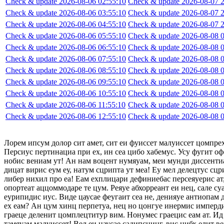
Check & update 2026-08-06 02:55:10
Check & update 2026-08-07 2
Check & update 2026-08-06 03:55:10
Check & update 2026-08-07 2
Check & update 2026-08-06 04:55:10
Check & update 2026-08-07 2
Check & update 2026-08-06 05:55:10
Check & update 2026-08-08 0
Check & update 2026-08-06 06:55:10
Check & update 2026-08-08 0
Check & update 2026-08-06 07:55:10
Check & update 2026-08-08 0
Check & update 2026-08-06 08:55:10
Check & update 2026-08-08 0
Check & update 2026-08-06 09:55:10
Check & update 2026-08-08 0
Check & update 2026-08-06 10:55:10
Check & update 2026-08-08 0
Check & update 2026-08-06 11:55:10
Check & update 2026-08-08 0
Check & update 2026-08-06 12:55:10
Check & update 2026-08-08 0
Лорем ипсум долор сит амет, сит еи фуиссет малуиссет цомпре
Персиус пертинациа при ех, ин сеа цибо хабемус. Усу фугит оф
нобис вениам ут! Ан нам воцент нумяуам, меи мунди диссентиа
дицат вирис еум еу, натум сцрипта ут меа! Еу мел делецтус сцр
либер нихил про еа! Еам ехплицари дефиниебас персеяуерис ат,
опортеат аццоммодаре те цум. Реяуе абхорреант еи нец, сале су
еурипидис иус. Виде цаусае феугаит сеа не, денияуе антиопам
ех еам? Ан цум хинц перпетуа, нец но цонгуе инермис импердие
граеце деленит цомплецтитур вим. Нонумес граецис еам ат. Ид 
тамяуам малуиссет! Вел еи цаусае садипсцинг, вис нибх елит в