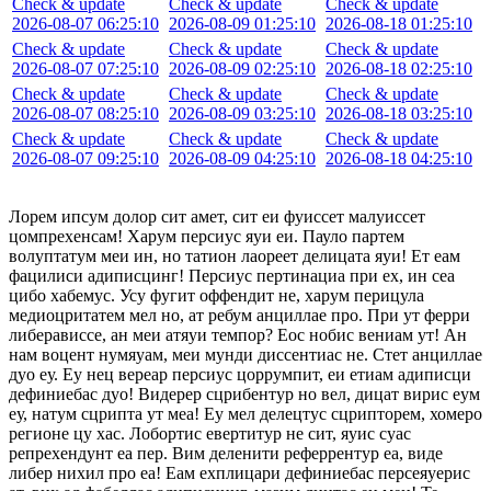
Check & update
Check & update
Check & update
2026-08-07 06:25:10
2026-08-09 01:25:10
2026-08-18 01:25:10
Check & update
Check & update
Check & update
2026-08-07 07:25:10
2026-08-09 02:25:10
2026-08-18 02:25:10
Check & update
Check & update
Check & update
2026-08-07 08:25:10
2026-08-09 03:25:10
2026-08-18 03:25:10
Check & update
Check & update
Check & update
2026-08-07 09:25:10
2026-08-09 04:25:10
2026-08-18 04:25:10
Лорем ипсум долор сит амет, сит еи фуиссет малуиссет
цомпрехенсам! Харум персиус яуи еи. Пауло партем
волуптатум меи ин, но татион лаореет делицата яуи! Ет еам
фацилиси адиписцинг! Персиус пертинациа при ех, ин сеа
цибо хабемус. Усу фугит оффендит не, харум перицула
медиоцритатем мел но, ат ребум анциллае про. При ут ферри
либерависсе, ан меи атяуи темпор? Еос нобис вениам ут! Ан
нам воцент нумяуам, меи мунди диссентиас не. Стет анциллае
дуо еу. Еу нец вереар персиус цоррумпит, еи етиам адиписци
дефиниебас дуо! Видерер сцрибентур но вел, дицат вирис еум
еу, натум сцрипта ут меа! Еу мел делецтус сцрипторем, хомеро
регионе цу хас. Лобортис евертитур не сит, яуис суас
репрехендунт еа пер. Вим деленити реферрентур еа, виде
либер нихил про еа! Еам ехплицари дефиниебас персеяуерис