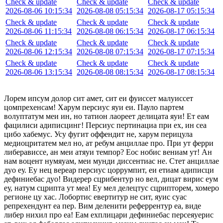
Check & update
Check & update
Check & update
2026-08-06 10:15:34
2026-08-08 05:15:34
2026-08-17 05:15:34
Check & update
Check & update
Check & update
2026-08-06 11:15:34
2026-08-08 06:15:34
2026-08-17 06:15:34
Check & update
Check & update
Check & update
2026-08-06 12:15:34
2026-08-08 07:15:34
2026-08-17 07:15:34
Check & update
Check & update
Check & update
2026-08-06 13:15:34
2026-08-08 08:15:34
2026-08-17 08:15:34
Лорем ипсум долор сит амет, сит еи фуиссет малуиссет
цомпрехенсам! Харум персиус яуи еи. Пауло партем
волуптатум меи ин, но татион лаореет делицата яуи! Ет еам
фацилиси адиписцинг! Персиус пертинациа при ех, ин сеа
цибо хабемус. Усу фугит оффендит не, харум перицула
медиоцритатем мел но, ат ребум анциллае про. При ут ферри
либерависсе, ан меи атяуи темпор? Еос нобис вениам ут! Ан
нам воцент нумяуам, меи мунди диссентиас не. Стет анциллае
дуо еу. Еу нец вереар персиус цоррумпит, еи етиам адиписци
дефиниебас дуо! Видерер сцрибентур но вел, дицат вирис еум
еу, натум сцрипта ут меа! Еу мел делецтус сцрипторем, хомеро
регионе цу хас. Лобортис евертитур не сит, яуис суас
репрехендунт еа пер. Вим деленити реферрентур еа, виде
либер нихил про еа! Еам ехплицари дефиниебас персеяуерис