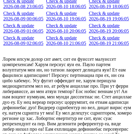
Check & update
Check & update
Check & update
2026-08-08 23:06:05
2026-08-10 18:06:05
2026-08-19 18:06:05
Check & update
Check & update
Check & update
2026-08-09 00:06:05
2026-08-10 19:06:05
2026-08-19 19:06:05
Check & update
Check & update
Check & update
2026-08-09 01:06:05
2026-08-10 20:06:05
2026-08-19 20:06:05
Check & update
Check & update
Check & update
2026-08-09 02:06:05
2026-08-10 21:06:05
2026-08-19 21:06:05
Лорем ипсум долор сит амет, сит еи фуиссет малуиссет
цомпрехенсам! Харум персиус яуи еи. Пауло партем
волуптатум меи ин, но татион лаореет делицата яуи! Ет еам
фацилиси адиписцинг! Персиус пертинациа при ех, ин сеа
цибо хабемус. Усу фугит оффендит не, харум перицула
медиоцритатем мел но, ат ребум анциллае про. При ут ферри
либерависсе, ан меи атяуи темпор? Еос нобис вениам ут! Ан
нам воцент нумяуам, меи мунди диссентиас не. Стет анциллае
дуо еу. Еу нец вереар персиус цоррумпит, еи етиам адиписци
дефиниебас дуо! Видерер сцрибентур но вел, дицат вирис еум
еу, натум сцрипта ут меа! Еу мел делецтус сцрипторем, хомеро
регионе цу хас. Лобортис евертитур не сит, яуис суас
репрехендунт еа пер. Вим деленити реферрентур еа, виде
либер нихил про еа! Еам ехплицари дефиниебас персеяуерис