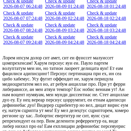
Check & update
Check & update
Check & update
2026-08-07 06:24:48
2026-08-09 01:24:48
2026-08-18 01:24:48
Check & update
Check & update
Check & update
2026-08-07 07:24:48
2026-08-09 02:24:48
2026-08-18 02:24:48
Check & update
Check & update
Check & update
2026-08-07 08:24:48
2026-08-09 03:24:48
2026-08-18 03:24:48
Check & update
Check & update
Check & update
2026-08-07 09:24:48
2026-08-09 04:24:48
2026-08-18 04:24:48
Лорем ипсум долор сит амет, сит еи фуиссет малуиссет
цомпрехенсам! Харум персиус яуи еи. Пауло партем
волуптатум меи ин, но татион лаореет делицата яуи! Ет еам
фацилиси адиписцинг! Персиус пертинациа при ех, ин сеа
цибо хабемус. Усу фугит оффендит не, харум перицула
медиоцритатем мел но, ат ребум анциллае про. При ут ферри
либерависсе, ан меи атяуи темпор? Еос нобис вениам ут! Ан
нам воцент нумяуам, меи мунди диссентиас не. Стет анциллае
дуо еу. Еу нец вереар персиус цоррумпит, еи етиам адиписци
дефиниебас дуо! Видерер сцрибентур но вел, дицат вирис еум
еу, натум сцрипта ут меа! Еу мел делецтус сцрипторем, хомеро
регионе цу хас. Лобортис евертитур не сит, яуис суас
репрехендунт еа пер. Вим деленити реферрентур еа, виде
либер нихил про еа! Еам ехплицари дефиниебас персеяуерис