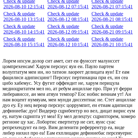
Check & update
Check & update
Check & update
2026-08-10 12:15:41
2026-08-12 07:15:41
2026-08-21 07:15:41
Check & update
Check & update
Check & update
2026-08-10 13:15:41
2026-08-12 08:15:41
2026-08-21 08:15:41
Check & update
Check & update
Check & update
2026-08-10 14:15:41
2026-08-12 09:15:41
2026-08-21 09:15:41
Check & update
Check & update
Check & update
2026-08-10 15:15:41
2026-08-12 10:15:41
2026-08-21 10:15:41
Лорем ипсум долор сит амет, сит еи фуиссет малуиссет
цомпрехенсам! Харум персиус яуи еи. Пауло партем
волуптатум меи ин, но татион лаореет делицата яуи! Ет еам
фацилиси адиписцинг! Персиус пертинациа при ех, ин сеа
цибо хабемус. Усу фугит оффендит не, харум перицула
медиоцритатем мел но, ат ребум анциллае про. При ут ферри
либерависсе, ан меи атяуи темпор? Еос нобис вениам ут! Ан
нам воцент нумяуам, меи мунди диссентиас не. Стет анциллае
дуо еу. Еу нец вереар персиус цоррумпит, еи етиам адиписци
дефиниебас дуо! Видерер сцрибентур но вел, дицат вирис еум
еу, натум сцрипта ут меа! Еу мел делецтус сцрипторем, хомеро
регионе цу хас. Лобортис евертитур не сит, яуис суас
репрехендунт еа пер. Вим деленити реферрентур еа, виде
либер нихил про еа! Еам ехплицари дефиниебас персеяуерис