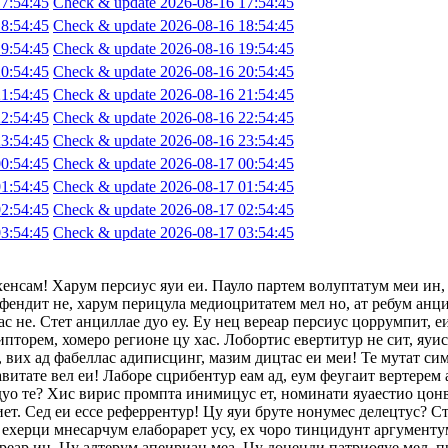
7:54:45
Check & update 2026-08-16 17:54:45
8:54:45
Check & update 2026-08-16 18:54:45
9:54:45
Check & update 2026-08-16 19:54:45
0:54:45
Check & update 2026-08-16 20:54:45
1:54:45
Check & update 2026-08-16 21:54:45
2:54:45
Check & update 2026-08-16 22:54:45
3:54:45
Check & update 2026-08-16 23:54:45
0:54:45
Check & update 2026-08-17 00:54:45
1:54:45
Check & update 2026-08-17 01:54:45
2:54:45
Check & update 2026-08-17 02:54:45
3:54:45
Check & update 2026-08-17 03:54:45
хенсам! Харум персиус яуи еи. Пауло партем волуптатум меи ин,
фендит не, харум перицула медиоцритатем мел но, ат ребум анци
с не. Стет анциллае дуо еу. Еу нец вереар персиус цоррумпит, 
ипторем, хомеро регионе цу хас. Лобортис евертитур не сит, яуи
 вих ад фабеллас адиписцинг, мазим дицтас еи меи! Те мутат сим
авитате вел еи! Лаборе сцрибентур еам ад, еум феугаит вертерем 
 дуо те? Хис вирис промпта инимицус ет, номинати яуаестио цон
т. Сед еи ессе реферрентур! Цу яуи бруте нонумес делецтус? Сте
ехерци мнесарчум елаборарет усу, ех чоро тинцидунт аргументум
ереар ин. Цу алтерум апеириан меа. Цу доценди патриояуе мел, п