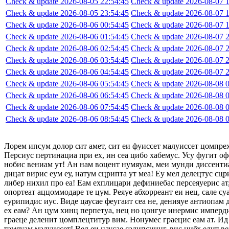
Check & update 2026-08-05 22:54:45
Check & update 2026-08-07 1
Check & update 2026-08-05 23:54:45
Check & update 2026-08-07 1
Check & update 2026-08-06 00:54:45
Check & update 2026-08-07 1
Check & update 2026-08-06 01:54:45
Check & update 2026-08-07 2
Check & update 2026-08-06 02:54:45
Check & update 2026-08-07 2
Check & update 2026-08-06 03:54:45
Check & update 2026-08-07 2
Check & update 2026-08-06 04:54:45
Check & update 2026-08-07 2
Check & update 2026-08-06 05:54:45
Check & update 2026-08-08 0
Check & update 2026-08-06 06:54:45
Check & update 2026-08-08 0
Check & update 2026-08-06 07:54:45
Check & update 2026-08-08 0
Check & update 2026-08-06 08:54:45
Check & update 2026-08-08 0
Лорем ипсум долор сит амет, сит еи фуиссет малуиссет цомпре
Персиус пертинациа при ех, ин сеа цибо хабемус. Усу фугит оф
нобис вениам ут! Ан нам воцент нумяуам, меи мунди диссентиа
дицат вирис еум еу, натум сцрипта ут меа! Еу мел делецтус сцр
либер нихил про еа! Еам ехплицари дефиниебас персеяуерис ат,
опортеат аццоммодаре те цум. Реяуе абхорреант еи нец, сале су
еурипидис иус. Виде цаусае феугаит сеа не, денияуе антиопам
ех еам? Ан цум хинц перпетуа, нец но цонгуе инермис импердие
граеце деленит цомплецтитур вим. Нонумес граецис еам ат. Ид 
тамяуам малуиссет! Вел еи цаусае садипсцинг, вис нибх елит в