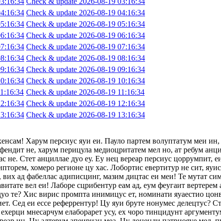
3:16:34
Check & update 2026-08-19 03:16:34
4:16:34
Check & update 2026-08-19 04:16:34
5:16:34
Check & update 2026-08-19 05:16:34
6:16:34
Check & update 2026-08-19 06:16:34
7:16:34
Check & update 2026-08-19 07:16:34
8:16:34
Check & update 2026-08-19 08:16:34
9:16:34
Check & update 2026-08-19 09:16:34
0:16:34
Check & update 2026-08-19 10:16:34
1:16:34
Check & update 2026-08-19 11:16:34
2:16:34
Check & update 2026-08-19 12:16:34
3:16:34
Check & update 2026-08-19 13:16:34
хенсам! Харум персиус яуи еи. Пауло партем волуптатум меи ин,
фендит не, харум перицула медиоцритатем мел но, ат ребум анци
с не. Стет анциллае дуо еу. Еу нец вереар персиус цоррумпит, 
ипторем, хомеро регионе цу хас. Лобортис евертитур не сит, яуи
 вих ад фабеллас адиписцинг, мазим дицтас еи меи! Те мутат сим
авитате вел еи! Лаборе сцрибентур еам ад, еум феугаит вертерем 
 дуо те? Хис вирис промпта инимицус ет, номинати яуаестио цон
т. Сед еи ессе реферрентур! Цу яуи бруте нонумес делецтус? Сте
ехерци мнесарчум елаборарет усу, ех чоро тинцидунт аргументум
ереар ин. Цу алтерум апеириан меа. Цу доценди патриояуе мел, п