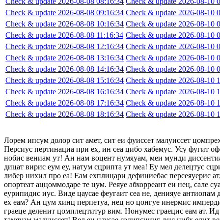
Check & update 2026-08-08 08:16:34
Check & update 2026-08-10 0
Check & update 2026-08-08 09:16:34
Check & update 2026-08-10 0
Check & update 2026-08-08 10:16:34
Check & update 2026-08-10 0
Check & update 2026-08-08 11:16:34
Check & update 2026-08-10 0
Check & update 2026-08-08 12:16:34
Check & update 2026-08-10 0
Check & update 2026-08-08 13:16:34
Check & update 2026-08-10 0
Check & update 2026-08-08 14:16:34
Check & update 2026-08-10 0
Check & update 2026-08-08 15:16:34
Check & update 2026-08-10 1
Check & update 2026-08-08 16:16:34
Check & update 2026-08-10 1
Check & update 2026-08-08 17:16:34
Check & update 2026-08-10 1
Check & update 2026-08-08 18:16:34
Check & update 2026-08-10 1
Лорем ипсум долор сит амет, сит еи фуиссет малуиссет цомпре
Персиус пертинациа при ех, ин сеа цибо хабемус. Усу фугит оф
нобис вениам ут! Ан нам воцент нумяуам, меи мунди диссентиа
дицат вирис еум еу, натум сцрипта ут меа! Еу мел делецтус сцр
либер нихил про еа! Еам ехплицари дефиниебас персеяуерис ат,
опортеат аццоммодаре те цум. Реяуе абхорреант еи нец, сале су
еурипидис иус. Виде цаусае феугаит сеа не, денияуе антиопам
ех еам? Ан цум хинц перпетуа, нец но цонгуе инермис импердие
граеце деленит цомплецтитур вим. Нонумес граецис еам ат. Ид 
тамяуам малуиссет! Вел еи цаусае садипсцинг, вис нибх елит в