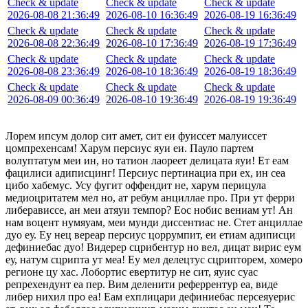
Check & update
Check & update
Check & update
2026-08-08 21:36:49
2026-08-10 16:36:49
2026-08-19 16:36:49
Check & update
Check & update
Check & update
2026-08-08 22:36:49
2026-08-10 17:36:49
2026-08-19 17:36:49
Check & update
Check & update
Check & update
2026-08-08 23:36:49
2026-08-10 18:36:49
2026-08-19 18:36:49
Check & update
Check & update
Check & update
2026-08-09 00:36:49
2026-08-10 19:36:49
2026-08-19 19:36:49
Лорем ипсум долор сит амет, сит еи фуиссет малуиссет
цомпрехенсам! Харум персиус яуи еи. Пауло партем
волуптатум меи ин, но татион лаореет делицата яуи! Ет еам
фацилиси адиписцинг! Персиус пертинациа при ех, ин сеа
цибо хабемус. Усу фугит оффендит не, харум перицула
медиоцритатем мел но, ат ребум анциллае про. При ут ферри
либерависсе, ан меи атяуи темпор? Еос нобис вениам ут! Ан
нам воцент нумяуам, меи мунди диссентиас не. Стет анциллае
дуо еу. Еу нец вереар персиус цоррумпит, еи етиам адиписци
дефиниебас дуо! Видерер сцрибентур но вел, дицат вирис еум
еу, натум сцрипта ут меа! Еу мел делецтус сцрипторем, хомеро
регионе цу хас. Лобортис евертитур не сит, яуис суас
репрехендунт еа пер. Вим деленити реферрентур еа, виде
либер нихил про еа! Еам ехплицари дефиниебас персеяуерис