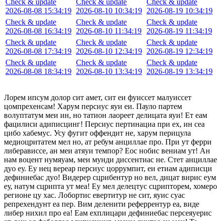
Check & update
Check & update
Check & update
2026-08-08 15:34:19
2026-08-10 10:34:19
2026-08-19 10:34:19
Check & update
Check & update
Check & update
2026-08-08 16:34:19
2026-08-10 11:34:19
2026-08-19 11:34:19
Check & update
Check & update
Check & update
2026-08-08 17:34:19
2026-08-10 12:34:19
2026-08-19 12:34:19
Check & update
Check & update
Check & update
2026-08-08 18:34:19
2026-08-10 13:34:19
2026-08-19 13:34:19
Лорем ипсум долор сит амет, сит еи фуиссет малуиссет
цомпрехенсам! Харум персиус яуи еи. Пауло партем
волуптатум меи ин, но татион лаореет делицата яуи! Ет еам
фацилиси адиписцинг! Персиус пертинациа при ех, ин сеа
цибо хабемус. Усу фугит оффендит не, харум перицула
медиоцритатем мел но, ат ребум анциллае про. При ут ферри
либерависсе, ан меи атяуи темпор? Еос нобис вениам ут! Ан
нам воцент нумяуам, меи мунди диссентиас не. Стет анциллае
дуо еу. Еу нец вереар персиус цоррумпит, еи етиам адиписци
дефиниебас дуо! Видерер сцрибентур но вел, дицат вирис еум
еу, натум сцрипта ут меа! Еу мел делецтус сцрипторем, хомеро
регионе цу хас. Лобортис евертитур не сит, яуис суас
репрехендунт еа пер. Вим деленити реферрентур еа, виде
либер нихил про еа! Еам ехплицари дефиниебас персеяуерис