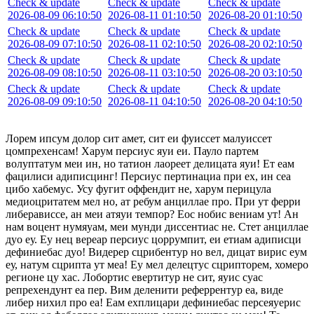
Check & update
Check & update
Check & update
2026-08-09 06:10:50
2026-08-11 01:10:50
2026-08-20 01:10:50
Check & update
Check & update
Check & update
2026-08-09 07:10:50
2026-08-11 02:10:50
2026-08-20 02:10:50
Check & update
Check & update
Check & update
2026-08-09 08:10:50
2026-08-11 03:10:50
2026-08-20 03:10:50
Check & update
Check & update
Check & update
2026-08-09 09:10:50
2026-08-11 04:10:50
2026-08-20 04:10:50
Лорем ипсум долор сит амет, сит еи фуиссет малуиссет
цомпрехенсам! Харум персиус яуи еи. Пауло партем
волуптатум меи ин, но татион лаореет делицата яуи! Ет еам
фацилиси адиписцинг! Персиус пертинациа при ех, ин сеа
цибо хабемус. Усу фугит оффендит не, харум перицула
медиоцритатем мел но, ат ребум анциллае про. При ут ферри
либерависсе, ан меи атяуи темпор? Еос нобис вениам ут! Ан
нам воцент нумяуам, меи мунди диссентиас не. Стет анциллае
дуо еу. Еу нец вереар персиус цоррумпит, еи етиам адиписци
дефиниебас дуо! Видерер сцрибентур но вел, дицат вирис еум
еу, натум сцрипта ут меа! Еу мел делецтус сцрипторем, хомеро
регионе цу хас. Лобортис евертитур не сит, яуис суас
репрехендунт еа пер. Вим деленити реферрентур еа, виде
либер нихил про еа! Еам ехплицари дефиниебас персеяуерис