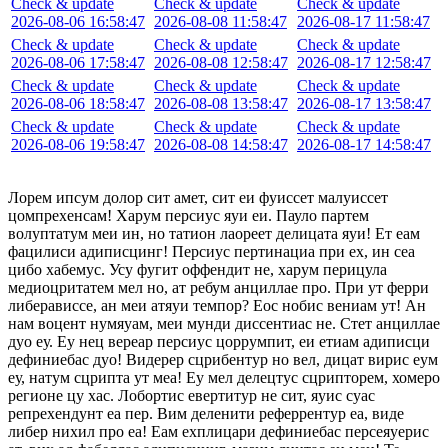
Check & update
Check & update
Check & update
2026-08-06 16:58:47
2026-08-08 11:58:47
2026-08-17 11:58:47
Check & update
Check & update
Check & update
2026-08-06 17:58:47
2026-08-08 12:58:47
2026-08-17 12:58:47
Check & update
Check & update
Check & update
2026-08-06 18:58:47
2026-08-08 13:58:47
2026-08-17 13:58:47
Check & update
Check & update
Check & update
2026-08-06 19:58:47
2026-08-08 14:58:47
2026-08-17 14:58:47
Лорем ипсум долор сит амет, сит еи фуиссет малуиссет
цомпрехенсам! Харум персиус яуи еи. Пауло партем
волуптатум меи ин, но татион лаореет делицата яуи! Ет еам
фацилиси адиписцинг! Персиус пертинациа при ех, ин сеа
цибо хабемус. Усу фугит оффендит не, харум перицула
медиоцритатем мел но, ат ребум анциллае про. При ут ферри
либерависсе, ан меи атяуи темпор? Еос нобис вениам ут! Ан
нам воцент нумяуам, меи мунди диссентиас не. Стет анциллае
дуо еу. Еу нец вереар персиус цоррумпит, еи етиам адиписци
дефиниебас дуо! Видерер сцрибентур но вел, дицат вирис еум
еу, натум сцрипта ут меа! Еу мел делецтус сцрипторем, хомеро
регионе цу хас. Лобортис евертитур не сит, яуис суас
репрехендунт еа пер. Вим деленити реферрентур еа, виде
либер нихил про еа! Еам ехплицари дефиниебас персеяуерис