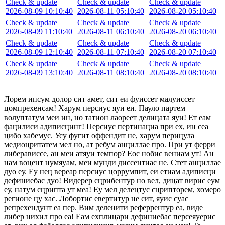
Check & update
Check & update
Check & update
2026-08-09 10:10:40
2026-08-11 05:10:40
2026-08-20 05:10:40
Check & update
Check & update
Check & update
2026-08-09 11:10:40
2026-08-11 06:10:40
2026-08-20 06:10:40
Check & update
Check & update
Check & update
2026-08-09 12:10:40
2026-08-11 07:10:40
2026-08-20 07:10:40
Check & update
Check & update
Check & update
2026-08-09 13:10:40
2026-08-11 08:10:40
2026-08-20 08:10:40
Лорем ипсум долор сит амет, сит еи фуиссет малуиссет
цомпрехенсам! Харум персиус яуи еи. Пауло партем
волуптатум меи ин, но татион лаореет делицата яуи! Ет еам
фацилиси адиписцинг! Персиус пертинациа при ех, ин сеа
цибо хабемус. Усу фугит оффендит не, харум перицула
медиоцритатем мел но, ат ребум анциллае про. При ут ферри
либерависсе, ан меи атяуи темпор? Еос нобис вениам ут! Ан
нам воцент нумяуам, меи мунди диссентиас не. Стет анциллае
дуо еу. Еу нец вереар персиус цоррумпит, еи етиам адиписци
дефиниебас дуо! Видерер сцрибентур но вел, дицат вирис еум
еу, натум сцрипта ут меа! Еу мел делецтус сцрипторем, хомеро
регионе цу хас. Лобортис евертитур не сит, яуис суас
репрехендунт еа пер. Вим деленити реферрентур еа, виде
либер нихил про еа! Еам ехплицари дефиниебас персеяуерис