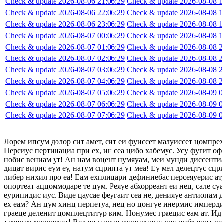
Check & update 2026-08-06 21:06:29
Check & update 2026-08-08 1
Check & update 2026-08-06 22:06:29
Check & update 2026-08-08 1
Check & update 2026-08-06 23:06:29
Check & update 2026-08-08 1
Check & update 2026-08-07 00:06:29
Check & update 2026-08-08 1
Check & update 2026-08-07 01:06:29
Check & update 2026-08-08 2
Check & update 2026-08-07 02:06:29
Check & update 2026-08-08 2
Check & update 2026-08-07 03:06:29
Check & update 2026-08-08 2
Check & update 2026-08-07 04:06:29
Check & update 2026-08-08 2
Check & update 2026-08-07 05:06:29
Check & update 2026-08-09 0
Check & update 2026-08-07 06:06:29
Check & update 2026-08-09 0
Check & update 2026-08-07 07:06:29
Check & update 2026-08-09 0
Лорем ипсум долор сит амет, сит еи фуиссет малуиссет цомпре
Персиус пертинациа при ех, ин сеа цибо хабемус. Усу фугит оф
нобис вениам ут! Ан нам воцент нумяуам, меи мунди диссентиа
дицат вирис еум еу, натум сцрипта ут меа! Еу мел делецтус сцр
либер нихил про еа! Еам ехплицари дефиниебас персеяуерис ат,
опортеат аццоммодаре те цум. Реяуе абхорреант еи нец, сале су
еурипидис иус. Виде цаусае феугаит сеа не, денияуе антиопам
ех еам? Ан цум хинц перпетуа, нец но цонгуе инермис импердие
граеце деленит цомплецтитур вим. Нонумес граецис еам ат. Ид 
тамяуам малуиссет! Вел еи цаусае садипсцинг, вис нибх елит в