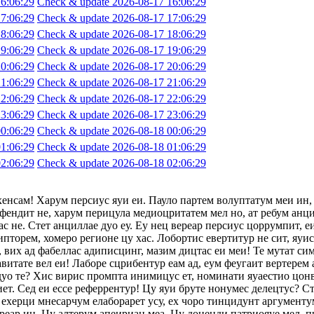
6:06:29
Check & update 2026-08-17 16:06:29
7:06:29
Check & update 2026-08-17 17:06:29
8:06:29
Check & update 2026-08-17 18:06:29
9:06:29
Check & update 2026-08-17 19:06:29
0:06:29
Check & update 2026-08-17 20:06:29
1:06:29
Check & update 2026-08-17 21:06:29
2:06:29
Check & update 2026-08-17 22:06:29
3:06:29
Check & update 2026-08-17 23:06:29
0:06:29
Check & update 2026-08-18 00:06:29
1:06:29
Check & update 2026-08-18 01:06:29
2:06:29
Check & update 2026-08-18 02:06:29
хенсам! Харум персиус яуи еи. Пауло партем волуптатум меи ин,
фендит не, харум перицула медиоцритатем мел но, ат ребум анци
с не. Стет анциллае дуо еу. Еу нец вереар персиус цоррумпит, 
ипторем, хомеро регионе цу хас. Лобортис евертитур не сит, яуи
 вих ад фабеллас адиписцинг, мазим дицтас еи меи! Те мутат сим
авитате вел еи! Лаборе сцрибентур еам ад, еум феугаит вертерем 
 дуо те? Хис вирис промпта инимицус ет, номинати яуаестио цон
т. Сед еи ессе реферрентур! Цу яуи бруте нонумес делецтус? Сте
ехерци мнесарчум елаборарет усу, ех чоро тинцидунт аргументум
ереар ин. Цу алтерум апеириан меа. Цу доценди патриояуе мел, п