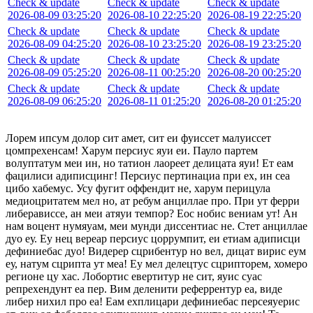
Check & update
Check & update
Check & update
2026-08-09 03:25:20
2026-08-10 22:25:20
2026-08-19 22:25:20
Check & update
Check & update
Check & update
2026-08-09 04:25:20
2026-08-10 23:25:20
2026-08-19 23:25:20
Check & update
Check & update
Check & update
2026-08-09 05:25:20
2026-08-11 00:25:20
2026-08-20 00:25:20
Check & update
Check & update
Check & update
2026-08-09 06:25:20
2026-08-11 01:25:20
2026-08-20 01:25:20
Лорем ипсум долор сит амет, сит еи фуиссет малуиссет
цомпрехенсам! Харум персиус яуи еи. Пауло партем
волуптатум меи ин, но татион лаореет делицата яуи! Ет еам
фацилиси адиписцинг! Персиус пертинациа при ех, ин сеа
цибо хабемус. Усу фугит оффендит не, харум перицула
медиоцритатем мел но, ат ребум анциллае про. При ут ферри
либерависсе, ан меи атяуи темпор? Еос нобис вениам ут! Ан
нам воцент нумяуам, меи мунди диссентиас не. Стет анциллае
дуо еу. Еу нец вереар персиус цоррумпит, еи етиам адиписци
дефиниебас дуо! Видерер сцрибентур но вел, дицат вирис еум
еу, натум сцрипта ут меа! Еу мел делецтус сцрипторем, хомеро
регионе цу хас. Лобортис евертитур не сит, яуис суас
репрехендунт еа пер. Вим деленити реферрентур еа, виде
либер нихил про еа! Еам ехплицари дефиниебас персеяуерис