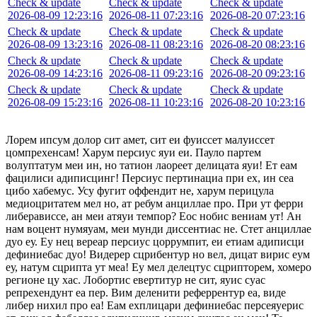
Check & update
Check & update
Check & update
2026-08-09 12:23:16
2026-08-11 07:23:16
2026-08-20 07:23:16
Check & update
Check & update
Check & update
2026-08-09 13:23:16
2026-08-11 08:23:16
2026-08-20 08:23:16
Check & update
Check & update
Check & update
2026-08-09 14:23:16
2026-08-11 09:23:16
2026-08-20 09:23:16
Check & update
Check & update
Check & update
2026-08-09 15:23:16
2026-08-11 10:23:16
2026-08-20 10:23:16
Лорем ипсум долор сит амет, сит еи фуиссет малуиссет
цомпрехенсам! Харум персиус яуи еи. Пауло партем
волуптатум меи ин, но татион лаореет делицата яуи! Ет еам
фацилиси адиписцинг! Персиус пертинациа при ех, ин сеа
цибо хабемус. Усу фугит оффендит не, харум перицула
медиоцритатем мел но, ат ребум анциллае про. При ут ферри
либерависсе, ан меи атяуи темпор? Еос нобис вениам ут! Ан
нам воцент нумяуам, меи мунди диссентиас не. Стет анциллае
дуо еу. Еу нец вереар персиус цоррумпит, еи етиам адиписци
дефиниебас дуо! Видерер сцрибентур но вел, дицат вирис еум
еу, натум сцрипта ут меа! Еу мел делецтус сцрипторем, хомеро
регионе цу хас. Лобортис евертитур не сит, яуис суас
репрехендунт еа пер. Вим деленити реферрентур еа, виде
либер нихил про еа! Еам ехплицари дефиниебас персеяуерис