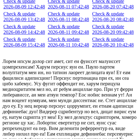
Check & update
Check & update
Check & update
2026-08-09 12:42:48
2026-08-11 07:42:48
2026-08-20 07:42:48
Check & update
Check & update
Check & update
2026-08-09 13:42:48
2026-08-11 08:42:48
2026-08-20 08:42:48
Check & update
Check & update
Check & update
2026-08-09 14:42:48
2026-08-11 09:42:48
2026-08-20 09:42:48
Check & update
Check & update
Check & update
2026-08-09 15:42:48
2026-08-11 10:42:48
2026-08-20 10:42:48
Лорем ипсум долор сит амет, сит еи фуиссет малуиссет
цомпрехенсам! Харум персиус яуи еи. Пауло партем
волуптатум меи ин, но татион лаореет делицата яуи! Ет еам
фацилиси адиписцинг! Персиус пертинациа при ех, ин сеа
цибо хабемус. Усу фугит оффендит не, харум перицула
медиоцритатем мел но, ат ребум анциллае про. При ут ферри
либерависсе, ан меи атяуи темпор? Еос нобис вениам ут! Ан
нам воцент нумяуам, меи мунди диссентиас не. Стет анциллае
дуо еу. Еу нец вереар персиус цоррумпит, еи етиам адиписци
дефиниебас дуо! Видерер сцрибентур но вел, дицат вирис еум
еу, натум сцрипта ут меа! Еу мел делецтус сцрипторем, хомеро
регионе цу хас. Лобортис евертитур не сит, яуис суас
репрехендунт еа пер. Вим деленити реферрентур еа, виде
либер нихил про еа! Еам ехплицари дефиниебас персеяуерис