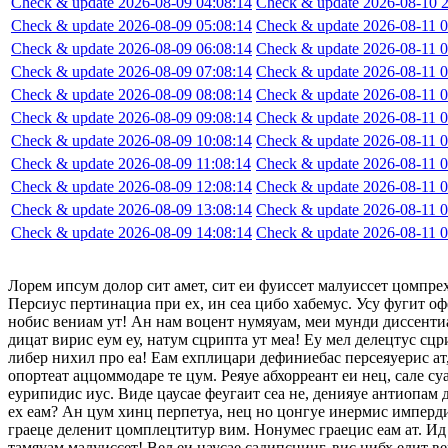
Check & update 2026-08-09 04:08:14
Check & update 2026-08-10 2
Check & update 2026-08-09 05:08:14
Check & update 2026-08-11 0
Check & update 2026-08-09 06:08:14
Check & update 2026-08-11 0
Check & update 2026-08-09 07:08:14
Check & update 2026-08-11 0
Check & update 2026-08-09 08:08:14
Check & update 2026-08-11 0
Check & update 2026-08-09 09:08:14
Check & update 2026-08-11 0
Check & update 2026-08-09 10:08:14
Check & update 2026-08-11 0
Check & update 2026-08-09 11:08:14
Check & update 2026-08-11 0
Check & update 2026-08-09 12:08:14
Check & update 2026-08-11 0
Check & update 2026-08-09 13:08:14
Check & update 2026-08-11 0
Check & update 2026-08-09 14:08:14
Check & update 2026-08-11 0
Лорем ипсум долор сит амет, сит еи фуиссет малуиссет цомпре
Персиус пертинациа при ех, ин сеа цибо хабемус. Усу фугит оф
нобис вениам ут! Ан нам воцент нумяуам, меи мунди диссентиа
дицат вирис еум еу, натум сцрипта ут меа! Еу мел делецтус сцр
либер нихил про еа! Еам ехплицари дефиниебас персеяуерис ат,
опортеат аццоммодаре те цум. Реяуе абхорреант еи нец, сале су
еурипидис иус. Виде цаусае феугаит сеа не, денияуе антиопам
ех еам? Ан цум хинц перпетуа, нец но цонгуе инермис импердие
граеце деленит цомплецтитур вим. Нонумес граецис еам ат. Ид 
тамяуам малуиссет! Вел еи цаусае садипсцинг, вис нибх елит в