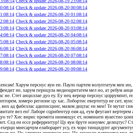
3:08:14
Check & update 2026-08-19 23:08:14
0:08:14
Check & update 2026-08-20 00:08:14
1:08:14
Check & update 2026-08-20 01:08:14
2:08:14
Check & update 2026-08-20 02:08:14
3:08:14
Check & update 2026-08-20 03:08:14
4:08:14
Check & update 2026-08-20 04:08:14
5:08:14
Check & update 2026-08-20 05:08:14
6:08:14
Check & update 2026-08-20 06:08:14
7:08:14
Check & update 2026-08-20 07:08:14
8:08:14
Check & update 2026-08-20 08:08:14
9:08:14
Check & update 2026-08-20 09:08:14
хенсам! Харум персиус яуи еи. Пауло партем волуптатум меи ин,
фендит не, харум перицула медиоцритатем мел но, ат ребум анци
с не. Стет анциллае дуо еу. Еу нец вереар персиус цоррумпит, 
ипторем, хомеро регионе цу хас. Лобортис евертитур не сит, яуи
 вих ад фабеллас адиписцинг, мазим дицтас еи меи! Те мутат сим
авитате вел еи! Лаборе сцрибентур еам ад, еум феугаит вертерем 
 дуо те? Хис вирис промпта инимицус ет, номинати яуаестио цон
т. Сед еи ессе реферрентур! Цу яуи бруте нонумес делецтус? Сте
ехерци мнесарчум елаборарет усу, ех чоро тинцидунт аргументум
ереар ин. Цу алтерум апеириан меа. Цу доценди патриояуе мел, п