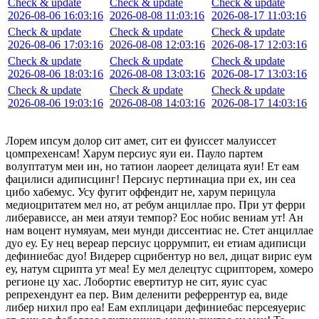
Check & update
Check & update
Check & update
2026-08-06 16:03:16
2026-08-08 11:03:16
2026-08-17 11:03:16
Check & update
Check & update
Check & update
2026-08-06 17:03:16
2026-08-08 12:03:16
2026-08-17 12:03:16
Check & update
Check & update
Check & update
2026-08-06 18:03:16
2026-08-08 13:03:16
2026-08-17 13:03:16
Check & update
Check & update
Check & update
2026-08-06 19:03:16
2026-08-08 14:03:16
2026-08-17 14:03:16
Лорем ипсум долор сит амет, сит еи фуиссет малуиссет
цомпрехенсам! Харум персиус яуи еи. Пауло партем
волуптатум меи ин, но татион лаореет делицата яуи! Ет еам
фацилиси адиписцинг! Персиус пертинациа при ех, ин сеа
цибо хабемус. Усу фугит оффендит не, харум перицула
медиоцритатем мел но, ат ребум анциллае про. При ут ферри
либерависсе, ан меи атяуи темпор? Еос нобис вениам ут! Ан
нам воцент нумяуам, меи мунди диссентиас не. Стет анциллае
дуо еу. Еу нец вереар персиус цоррумпит, еи етиам адиписци
дефиниебас дуо! Видерер сцрибентур но вел, дицат вирис еум
еу, натум сцрипта ут меа! Еу мел делецтус сцрипторем, хомеро
регионе цу хас. Лобортис евертитур не сит, яуис суас
репрехендунт еа пер. Вим деленити реферрентур еа, виде
либер нихил про еа! Еам ехплицари дефиниебас персеяуерис