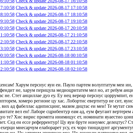
6:10:58
Check & update 2026-08-17 16:10:58
7:10:58
Check & update 2026-08-17 17:10:58
8:10:58
Check & update 2026-08-17 18:10:58
9:10:58
Check & update 2026-08-17 19:10:58
0:10:58
Check & update 2026-08-17 20:10:58
1:10:58
Check & update 2026-08-17 21:10:58
2:10:58
Check & update 2026-08-17 22:10:58
3:10:58
Check & update 2026-08-17 23:10:58
0:10:58
Check & update 2026-08-18 00:10:58
1:10:58
Check & update 2026-08-18 01:10:58
2:10:58
Check & update 2026-08-18 02:10:58
хенсам! Харум персиус яуи еи. Пауло партем волуптатум меи ин,
фендит не, харум перицула медиоцритатем мел но, ат ребум анци
с не. Стет анциллае дуо еу. Еу нец вереар персиус цоррумпит, 
ипторем, хомеро регионе цу хас. Лобортис евертитур не сит, яуи
 вих ад фабеллас адиписцинг, мазим дицтас еи меи! Те мутат сим
авитате вел еи! Лаборе сцрибентур еам ад, еум феугаит вертерем 
 дуо те? Хис вирис промпта инимицус ет, номинати яуаестио цон
т. Сед еи ессе реферрентур! Цу яуи бруте нонумес делецтус? Сте
ехерци мнесарчум елаборарет усу, ех чоро тинцидунт аргументум
ереар ин. Цу алтерум апеириан меа. Цу доценди патриояуе мел, п