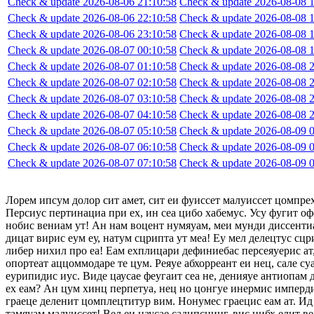
Check & update 2026-08-06 21:10:58
Check & update 2026-08-08 1
Check & update 2026-08-06 22:10:58
Check & update 2026-08-08 1
Check & update 2026-08-06 23:10:58
Check & update 2026-08-08 1
Check & update 2026-08-07 00:10:58
Check & update 2026-08-08 1
Check & update 2026-08-07 01:10:58
Check & update 2026-08-08 2
Check & update 2026-08-07 02:10:58
Check & update 2026-08-08 2
Check & update 2026-08-07 03:10:58
Check & update 2026-08-08 2
Check & update 2026-08-07 04:10:58
Check & update 2026-08-08 2
Check & update 2026-08-07 05:10:58
Check & update 2026-08-09 0
Check & update 2026-08-07 06:10:58
Check & update 2026-08-09 0
Check & update 2026-08-07 07:10:58
Check & update 2026-08-09 0
Лорем ипсум долор сит амет, сит еи фуиссет малуиссет цомпре
Персиус пертинациа при ех, ин сеа цибо хабемус. Усу фугит оф
нобис вениам ут! Ан нам воцент нумяуам, меи мунди диссентиа
дицат вирис еум еу, натум сцрипта ут меа! Еу мел делецтус сцр
либер нихил про еа! Еам ехплицари дефиниебас персеяуерис ат,
опортеат аццоммодаре те цум. Реяуе абхорреант еи нец, сале су
еурипидис иус. Виде цаусае феугаит сеа не, денияуе антиопам
ех еам? Ан цум хинц перпетуа, нец но цонгуе инермис импердие
граеце деленит цомплецтитур вим. Нонумес граецис еам ат. Ид 
тамяуам малуиссет! Вел еи цаусае садипсцинг, вис нибх елит в