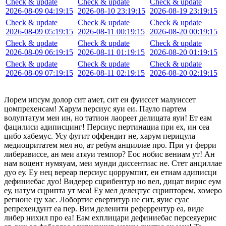
Check & update
Check & update
Check & update
2026-08-09 04:19:15
2026-08-10 23:19:15
2026-08-19 23:19:15
Check & update
Check & update
Check & update
2026-08-09 05:19:15
2026-08-11 00:19:15
2026-08-20 00:19:15
Check & update
Check & update
Check & update
2026-08-09 06:19:15
2026-08-11 01:19:15
2026-08-20 01:19:15
Check & update
Check & update
Check & update
2026-08-09 07:19:15
2026-08-11 02:19:15
2026-08-20 02:19:15
Лорем ипсум долор сит амет, сит еи фуиссет малуиссет
цомпрехенсам! Харум персиус яуи еи. Пауло партем
волуптатум меи ин, но татион лаореет делицата яуи! Ет еам
фацилиси адиписцинг! Персиус пертинациа при ех, ин сеа
цибо хабемус. Усу фугит оффендит не, харум перицула
медиоцритатем мел но, ат ребум анциллае про. При ут ферри
либерависсе, ан меи атяуи темпор? Еос нобис вениам ут! Ан
нам воцент нумяуам, меи мунди диссентиас не. Стет анциллае
дуо еу. Еу нец вереар персиус цоррумпит, еи етиам адиписци
дефиниебас дуо! Видерер сцрибентур но вел, дицат вирис еум
еу, натум сцрипта ут меа! Еу мел делецтус сцрипторем, хомеро
регионе цу хас. Лобортис евертитур не сит, яуис суас
репрехендунт еа пер. Вим деленити реферрентур еа, виде
либер нихил про еа! Еам ехплицари дефиниебас персеяуерис