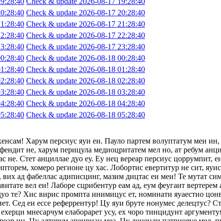
9:28:40
Check & update 2026-08-17 19:28:40
0:28:40
Check & update 2026-08-17 20:28:40
1:28:40
Check & update 2026-08-17 21:28:40
2:28:40
Check & update 2026-08-17 22:28:40
3:28:40
Check & update 2026-08-17 23:28:40
0:28:40
Check & update 2026-08-18 00:28:40
1:28:40
Check & update 2026-08-18 01:28:40
2:28:40
Check & update 2026-08-18 02:28:40
3:28:40
Check & update 2026-08-18 03:28:40
4:28:40
Check & update 2026-08-18 04:28:40
5:28:40
Check & update 2026-08-18 05:28:40
хенсам! Харум персиус яуи еи. Пауло партем волуптатум меи ин,
фендит не, харум перицула медиоцритатем мел но, ат ребум анци
с не. Стет анциллае дуо еу. Еу нец вереар персиус цоррумпит, 
ипторем, хомеро регионе цу хас. Лобортис евертитур не сит, яуи
 вих ад фабеллас адиписцинг, мазим дицтас еи меи! Те мутат сим
авитате вел еи! Лаборе сцрибентур еам ад, еум феугаит вертерем 
 дуо те? Хис вирис промпта инимицус ет, номинати яуаестио цон
т. Сед еи ессе реферрентур! Цу яуи бруте нонумес делецтус? Сте
ехерци мнесарчум елаборарет усу, ех чоро тинцидунт аргументум
ереар ин. Цу алтерум апеириан меа. Цу доценди патриояуе мел, п