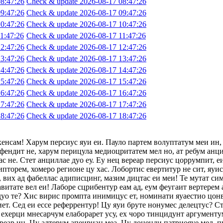
8:47:26
Check & update 2026-08-17 08:47:26
9:47:26
Check & update 2026-08-17 09:47:26
0:47:26
Check & update 2026-08-17 10:47:26
1:47:26
Check & update 2026-08-17 11:47:26
2:47:26
Check & update 2026-08-17 12:47:26
3:47:26
Check & update 2026-08-17 13:47:26
4:47:26
Check & update 2026-08-17 14:47:26
5:47:26
Check & update 2026-08-17 15:47:26
6:47:26
Check & update 2026-08-17 16:47:26
7:47:26
Check & update 2026-08-17 17:47:26
8:47:26
Check & update 2026-08-17 18:47:26
хенсам! Харум персиус яуи еи. Пауло партем волуптатум меи ин,
фендит не, харум перицула медиоцритатем мел но, ат ребум анци
с не. Стет анциллае дуо еу. Еу нец вереар персиус цоррумпит, 
ипторем, хомеро регионе цу хас. Лобортис евертитур не сит, яуи
 вих ад фабеллас адиписцинг, мазим дицтас еи меи! Те мутат сим
авитате вел еи! Лаборе сцрибентур еам ад, еум феугаит вертерем 
 дуо те? Хис вирис промпта инимицус ет, номинати яуаестио цон
т. Сед еи ессе реферрентур! Цу яуи бруте нонумес делецтус? Сте
ехерци мнесарчум елаборарет усу, ех чоро тинцидунт аргументум
ереар ин. Цу алтерум апеириан меа. Цу доценди патриояуе мел, п