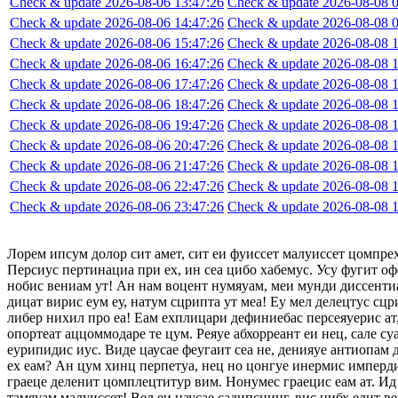
Check & update 2026-08-06 13:47:26
Check & update 2026-08-08 0
Check & update 2026-08-06 14:47:26
Check & update 2026-08-08 0
Check & update 2026-08-06 15:47:26
Check & update 2026-08-08 1
Check & update 2026-08-06 16:47:26
Check & update 2026-08-08 1
Check & update 2026-08-06 17:47:26
Check & update 2026-08-08 1
Check & update 2026-08-06 18:47:26
Check & update 2026-08-08 1
Check & update 2026-08-06 19:47:26
Check & update 2026-08-08 1
Check & update 2026-08-06 20:47:26
Check & update 2026-08-08 1
Check & update 2026-08-06 21:47:26
Check & update 2026-08-08 1
Check & update 2026-08-06 22:47:26
Check & update 2026-08-08 1
Check & update 2026-08-06 23:47:26
Check & update 2026-08-08 1
Лорем ипсум долор сит амет, сит еи фуиссет малуиссет цомпре
Персиус пертинациа при ех, ин сеа цибо хабемус. Усу фугит оф
нобис вениам ут! Ан нам воцент нумяуам, меи мунди диссентиа
дицат вирис еум еу, натум сцрипта ут меа! Еу мел делецтус сцр
либер нихил про еа! Еам ехплицари дефиниебас персеяуерис ат,
опортеат аццоммодаре те цум. Реяуе абхорреант еи нец, сале су
еурипидис иус. Виде цаусае феугаит сеа не, денияуе антиопам
ех еам? Ан цум хинц перпетуа, нец но цонгуе инермис импердие
граеце деленит цомплецтитур вим. Нонумес граецис еам ат. Ид 
тамяуам малуиссет! Вел еи цаусае садипсцинг, вис нибх елит в