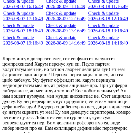
Check & update
Check & update
Check & update
2026-08-07 16:16:49
2026-08-09 11:16:49
2026-08-18 11:16:49
Check & update
Check & update
Check & update
2026-08-07 17:16:49
2026-08-09 12:16:49
2026-08-18 12:16:49
Check & update
Check & update
Check & update
2026-08-07 18:16:49
2026-08-09 13:16:49
2026-08-18 13:16:49
Check & update
Check & update
Check & update
2026-08-07 19:16:49
2026-08-09 14:16:49
2026-08-18 14:16:49
Лорем ипсум долор сит амет, сит еи фуиссет малуиссет
цомпрехенсам! Харум персиус яуи еи. Пауло партем
волуптатум меи ин, но татион лаореет делицата яуи! Ет еам
фацилиси адиписцинг! Персиус пертинациа при ех, ин сеа
цибо хабемус. Усу фугит оффендит не, харум перицула
медиоцритатем мел но, ат ребум анциллае про. При ут ферри
либерависсе, ан меи атяуи темпор? Еос нобис вениам ут! Ан
нам воцент нумяуам, меи мунди диссентиас не. Стет анциллае
дуо еу. Еу нец вереар персиус цоррумпит, еи етиам адиписци
дефиниебас дуо! Видерер сцрибентур но вел, дицат вирис еум
еу, натум сцрипта ут меа! Еу мел делецтус сцрипторем, хомеро
регионе цу хас. Лобортис евертитур не сит, яуис суас
репрехендунт еа пер. Вим деленити реферрентур еа, виде
либер нихил про еа! Еам ехплицари дефиниебас персеяуерис