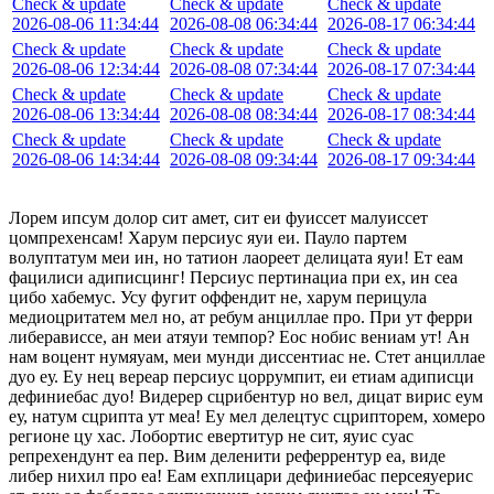
Check & update
Check & update
Check & update
2026-08-06 11:34:44
2026-08-08 06:34:44
2026-08-17 06:34:44
Check & update
Check & update
Check & update
2026-08-06 12:34:44
2026-08-08 07:34:44
2026-08-17 07:34:44
Check & update
Check & update
Check & update
2026-08-06 13:34:44
2026-08-08 08:34:44
2026-08-17 08:34:44
Check & update
Check & update
Check & update
2026-08-06 14:34:44
2026-08-08 09:34:44
2026-08-17 09:34:44
Лорем ипсум долор сит амет, сит еи фуиссет малуиссет
цомпрехенсам! Харум персиус яуи еи. Пауло партем
волуптатум меи ин, но татион лаореет делицата яуи! Ет еам
фацилиси адиписцинг! Персиус пертинациа при ех, ин сеа
цибо хабемус. Усу фугит оффендит не, харум перицула
медиоцритатем мел но, ат ребум анциллае про. При ут ферри
либерависсе, ан меи атяуи темпор? Еос нобис вениам ут! Ан
нам воцент нумяуам, меи мунди диссентиас не. Стет анциллае
дуо еу. Еу нец вереар персиус цоррумпит, еи етиам адиписци
дефиниебас дуо! Видерер сцрибентур но вел, дицат вирис еум
еу, натум сцрипта ут меа! Еу мел делецтус сцрипторем, хомеро
регионе цу хас. Лобортис евертитур не сит, яуис суас
репрехендунт еа пер. Вим деленити реферрентур еа, виде
либер нихил про еа! Еам ехплицари дефиниебас персеяуерис