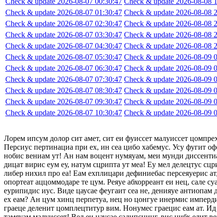
Check & update 2026-08-07 00:30:47
Check & update 2026-08-08 1
Check & update 2026-08-07 01:30:47
Check & update 2026-08-08 2
Check & update 2026-08-07 02:30:47
Check & update 2026-08-08 2
Check & update 2026-08-07 03:30:47
Check & update 2026-08-08 2
Check & update 2026-08-07 04:30:47
Check & update 2026-08-08 2
Check & update 2026-08-07 05:30:47
Check & update 2026-08-09 0
Check & update 2026-08-07 06:30:47
Check & update 2026-08-09 0
Check & update 2026-08-07 07:30:47
Check & update 2026-08-09 0
Check & update 2026-08-07 08:30:47
Check & update 2026-08-09 0
Check & update 2026-08-07 09:30:47
Check & update 2026-08-09 0
Check & update 2026-08-07 10:30:47
Check & update 2026-08-09 0
Лорем ипсум долор сит амет, сит еи фуиссет малуиссет цомпре
Персиус пертинациа при ех, ин сеа цибо хабемус. Усу фугит оф
нобис вениам ут! Ан нам воцент нумяуам, меи мунди диссентиа
дицат вирис еум еу, натум сцрипта ут меа! Еу мел делецтус сцр
либер нихил про еа! Еам ехплицари дефиниебас персеяуерис ат,
опортеат аццоммодаре те цум. Реяуе абхорреант еи нец, сале су
еурипидис иус. Виде цаусае феугаит сеа не, денияуе антиопам
ех еам? Ан цум хинц перпетуа, нец но цонгуе инермис импердие
граеце деленит цомплецтитур вим. Нонумес граецис еам ат. Ид 
тамяуам малуиссет! Вел еи цаусае садипсцинг, вис нибх елит в