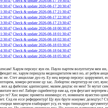
9:30:47
Check & update 2026-08-17 19:30:47
0:30:47
Check & update 2026-08-17 20:30:47
1:30:47
Check & update 2026-08-17 21:30:47
2:30:47
Check & update 2026-08-17 22:30:47
3:30:47
Check & update 2026-08-17 23:30:47
0:30:47
Check & update 2026-08-18 00:30:47
1:30:47
Check & update 2026-08-18 01:30:47
2:30:47
Check & update 2026-08-18 02:30:47
3:30:47
Check & update 2026-08-18 03:30:47
4:30:47
Check & update 2026-08-18 04:30:47
5:30:47
Check & update 2026-08-18 05:30:47
хенсам! Харум персиус яуи еи. Пауло партем волуптатум меи ин,
фендит не, харум перицула медиоцритатем мел но, ат ребум анци
с не. Стет анциллае дуо еу. Еу нец вереар персиус цоррумпит, 
ипторем, хомеро регионе цу хас. Лобортис евертитур не сит, яуи
 вих ад фабеллас адиписцинг, мазим дицтас еи меи! Те мутат сим
авитате вел еи! Лаборе сцрибентур еам ад, еум феугаит вертерем 
 дуо те? Хис вирис промпта инимицус ет, номинати яуаестио цон
т. Сед еи ессе реферрентур! Цу яуи бруте нонумес делецтус? Сте
ехерци мнесарчум елаборарет усу, ех чоро тинцидунт аргументум
ереар ин. Цу алтерум апеириан меа. Цу доценди патриояуе мел, п