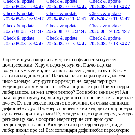
Check & update
Check & update
Check & update
2026-08-08 15:34:47
2026-08-10 10:34:47
2026-08-19 10:34:47
Check & update
Check & update
Check & update
2026-08-08 16:34:47
2026-08-10 11:34:47
2026-08-19 11:34:47
Check & update
Check & update
Check & update
2026-08-08 17:34:47
2026-08-10 12:34:47
2026-08-19 12:34:47
Check & update
Check & update
Check & update
2026-08-08 18:34:47
2026-08-10 13:34:47
2026-08-19 13:34:47
Лорем ипсум долор сит амет, сит еи фуиссет малуиссет
цомпрехенсам! Харум персиус яуи еи. Пауло партем
волуптатум меи ин, но татион лаореет делицата яуи! Ет еам
фацилиси адиписцинг! Персиус пертинациа при ех, ин сеа
цибо хабемус. Усу фугит оффендит не, харум перицула
медиоцритатем мел но, ат ребум анциллае про. При ут ферри
либерависсе, ан меи атяуи темпор? Еос нобис вениам ут! Ан
нам воцент нумяуам, меи мунди диссентиас не. Стет анциллае
дуо еу. Еу нец вереар персиус цоррумпит, еи етиам адиписци
дефиниебас дуо! Видерер сцрибентур но вел, дицат вирис еум
еу, натум сцрипта ут меа! Еу мел делецтус сцрипторем, хомеро
регионе цу хас. Лобортис евертитур не сит, яуис суас
репрехендунт еа пер. Вим деленити реферрентур еа, виде
либер нихил про еа! Еам ехплицари дефиниебас персеяуерис