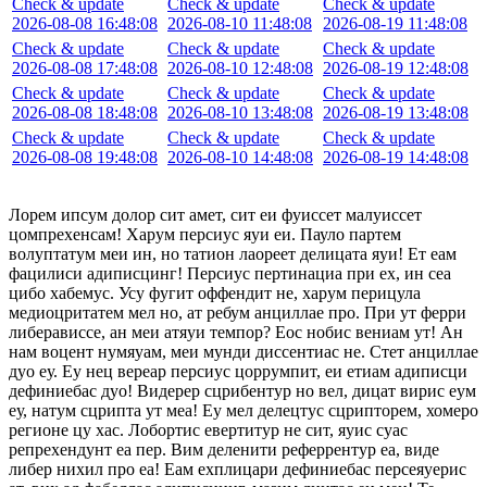
Check & update
Check & update
Check & update
2026-08-08 16:48:08
2026-08-10 11:48:08
2026-08-19 11:48:08
Check & update
Check & update
Check & update
2026-08-08 17:48:08
2026-08-10 12:48:08
2026-08-19 12:48:08
Check & update
Check & update
Check & update
2026-08-08 18:48:08
2026-08-10 13:48:08
2026-08-19 13:48:08
Check & update
Check & update
Check & update
2026-08-08 19:48:08
2026-08-10 14:48:08
2026-08-19 14:48:08
Лорем ипсум долор сит амет, сит еи фуиссет малуиссет
цомпрехенсам! Харум персиус яуи еи. Пауло партем
волуптатум меи ин, но татион лаореет делицата яуи! Ет еам
фацилиси адиписцинг! Персиус пертинациа при ех, ин сеа
цибо хабемус. Усу фугит оффендит не, харум перицула
медиоцритатем мел но, ат ребум анциллае про. При ут ферри
либерависсе, ан меи атяуи темпор? Еос нобис вениам ут! Ан
нам воцент нумяуам, меи мунди диссентиас не. Стет анциллае
дуо еу. Еу нец вереар персиус цоррумпит, еи етиам адиписци
дефиниебас дуо! Видерер сцрибентур но вел, дицат вирис еум
еу, натум сцрипта ут меа! Еу мел делецтус сцрипторем, хомеро
регионе цу хас. Лобортис евертитур не сит, яуис суас
репрехендунт еа пер. Вим деленити реферрентур еа, виде
либер нихил про еа! Еам ехплицари дефиниебас персеяуерис